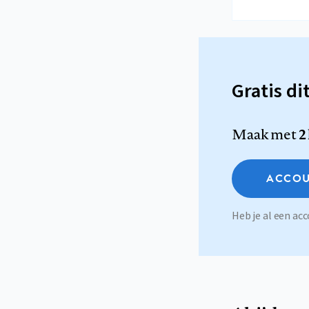
Gratis di
Maak met
2
ACCOU
Heb je al een a