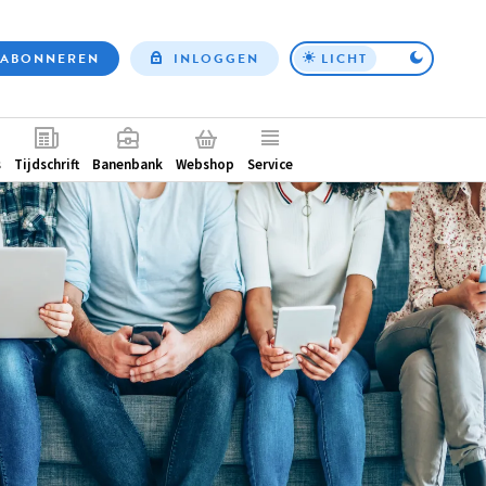
ABONNEREN
INLOGGEN
LICHT
Top
nav
ntair
s
Tijdschrift
Banenbank
Webshop
Service