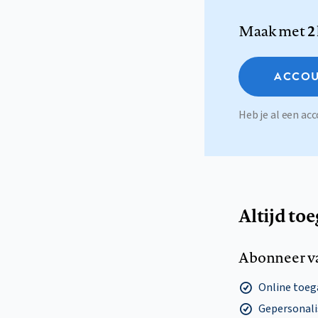
Maak met
2
ACCOU
Heb je al een a
Altijd to
Abonneer v
Online toega
Gepersonalis