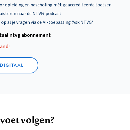
oor opleiding en nascholing mét geaccrediteerde toetsen
uisteren naar de NTVG-podcast
p al je vragen via de AI-toepassing 'Ask NTVG'
itaal ntvg abonnement
aand!
 DIGITAAL
 voet volgen?