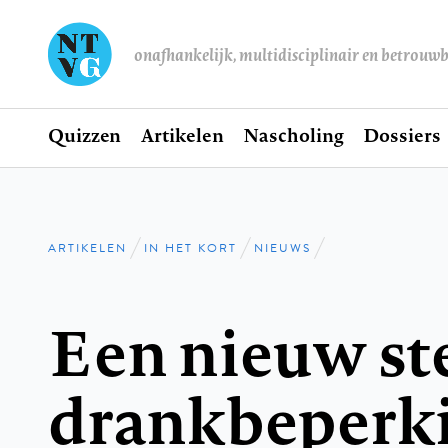
onafhankelijk, multidisciplinair en betrouw
Home
Quizzen
Artikelen
Nascholing
Dossiers
Hoofdnavigatie
ARTIKELEN
IN HET KORT
NIEUWS
Kruimelpad
Een nieuw ste
drankbeperk