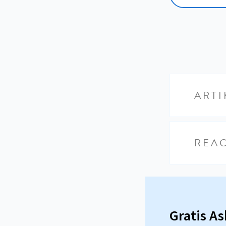
ARTI
REAC
Gratis A