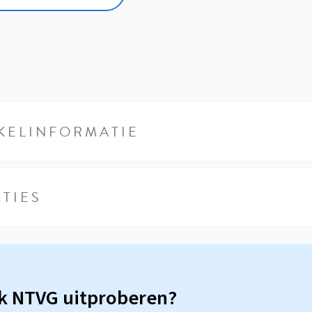
KELINFORMATIE
TIES
sk NTVG uitproberen?