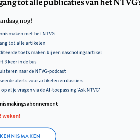
egang tot alle publicaties van het NTVG
andaag nog!
ennismaken met het NTVG
ng tot alle artikelen
diteerde toets maken bij een nascholingsartikel
ft 3 keer in de bus
uisteren naar de NTVG-podcast
eerde alerts voor artikelen en dossiers
p al je vragen via de AI-toepassing 'Ask NTVG'
nismakings­abonnement
12 weken!
L KENNISMAKEN