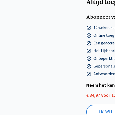
Altijd to
Abonneer v
12 weken k
Online toega
Eén geaccre
Het tijdschri
Onbeperkt l
Gepersonalis
Antwoorden o
Neem het ken
€ 34,97 voor 
IK WI