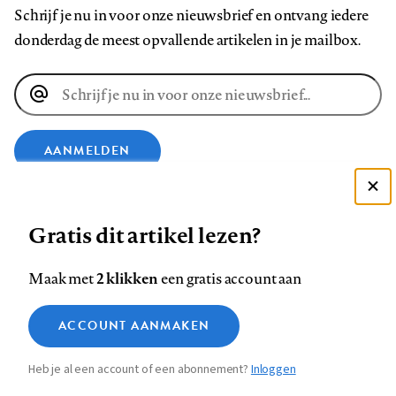
Schrijf je nu in voor onze nieuwsbrief en ontvang iedere
donderdag de meest opvallende artikelen in je mailbox.
E-
mailadres
AANMELDEN
Deze site gebruikt cookies
VOLG ONS OP
Gratis dit artikel lezen?
Zie onze cookie policy
ACCEPTEER AANBEVOLEN INSTELLINGEN
Volg
Volg
Volg
Volg
Volg
Volg
2 klikken
Maak met
een gratis account aan
ons
ons
ons
ons
ons
ons
Functionele cookies
op
op
op
op
op
op
Contact
Colofon
Disclaimer
Privacy
About us
ACCOUNT AANMAKEN
Medische vragen verdienen
Sluiten
Footer
Analytische cookies
Facebook
LinkedIn
Bluesky
Instagram
YouTube
Pinterest
betrouwbare antwoorden
Heb je al een account of een abonnement?
Inloggen
Marketing cookies
navigation
STEL ZE NU AAN ASK NTVG