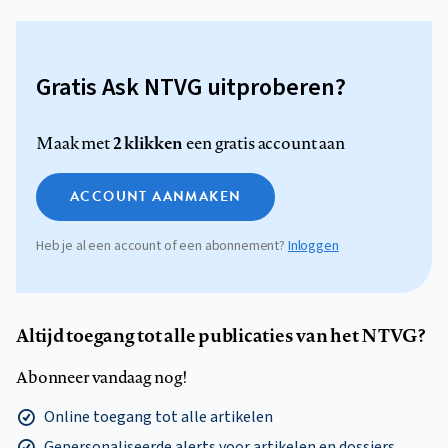
Gratis Ask NTVG uitproberen?
2 klikken
Maak met
een gratis account aan
ACCOUNT AANMAKEN
Heb je al een account of een abonnement?
Inloggen
Altijd toegang tot alle publicaties van het NTVG?
Abonneer vandaag nog!
Online toegang tot alle artikelen
Gepersonaliseerde alerts voor artikelen en dossiers