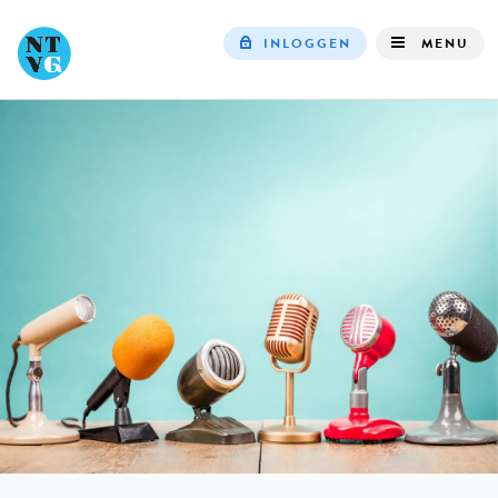
INLOGGEN
MENU
Top
navigation
IN