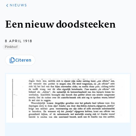
ARTIKELEN
HET
NIEUWS
KORT
Kruimelpad
Een nieuw doodsteeken
8 APRIL 1918
Pinkhof
Citeren