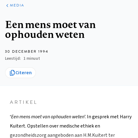
ARTIKELEN
VARIA
MEDIA
Kruimelpad
Een mens moet van
ophouden weten
30 DECEMBER 1994
Leestijd
1 minuut
Citeren
ARTIKEL
‘
Een mens moet van ophouden weten
’. In gesprek met Harry
Kuitert. Opstellen over medische ethiek en
gezondheidszorg aangeboden aan H.M.Kuitert ter