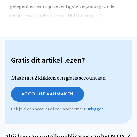
gelegenheid van zijn zeventigste verjaardag. Onder
redactie van J.S.Reinders en W.J.Dondorp. 175…
Gratis dit artikel lezen?
2 klikken
Maak met
een gratis account aan
ACCOUNT AANMAKEN
Heb je al een account of een abonnement?
Inloggen
Altijd toegang tot alle publicaties van het NTVG?