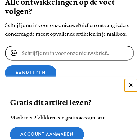
Alle ontwikkelingen op de voet
volgen?
Schrijf je nu in voor onze nieuwsbrief en ontvang iedere
donderdag de meest opvallende artikelen in je mailbox.
E-
mailadres
AANMELDEN
Deze site gebruikt cookies
VOLG ONS OP
Gratis dit artikel lezen?
Zie onze cookie policy
ACCEPTEER AANBEVOLEN INSTELLINGEN
Volg
Volg
Volg
Volg
Volg
Volg
2 klikken
Maak met
een gratis account aan
ons
ons
ons
ons
ons
ons
Functionele cookies
op
op
op
op
op
op
Contact
Colofon
Disclaimer
Privacy
About us
ACCOUNT AANMAKEN
Medische vragen verdienen
Sluiten