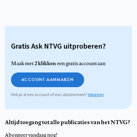
Gratis Ask NTVG uitproberen?
2 klikken
Maak met
een gratis account aan
ACCOUNT AANMAKEN
Heb je al een account of een abonnement?
Inloggen
Altijd toegang tot alle publicaties van het NTVG?
Abonneer vandaag nog!