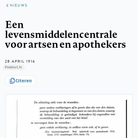
ARTIKELEN
HET
NIEUWS
KORT
Kruimelpad
Een
levensmiddelencentrale
voor artsen en apothekers
28 APRIL 1916
Pinkhof, H.
Citeren