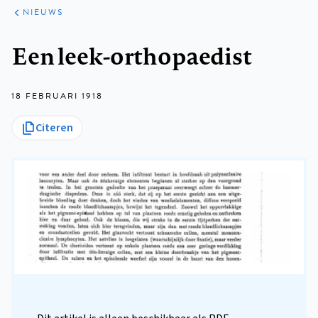
ARTIKELEN
HET
NIEUWS
KORT
Kruimelpad
Een leek-orthopaedist
18 FEBRUARI 1918
Citeren