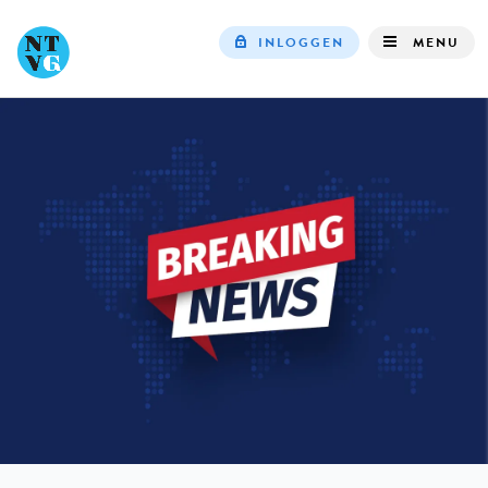
INLOGGEN
MENU
Top
navigation
IN