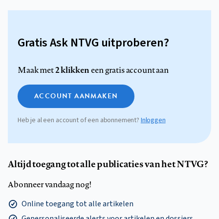
Gratis Ask NTVG uitproberen?
2 klikken
Maak met
een gratis account aan
ACCOUNT AANMAKEN
Heb je al een account of een abonnement?
Inloggen
Altijd toegang tot alle publicaties van het NTVG?
Abonneer vandaag nog!
Online toegang tot alle artikelen
Gepersonaliseerde alerts voor artikelen en dossiers