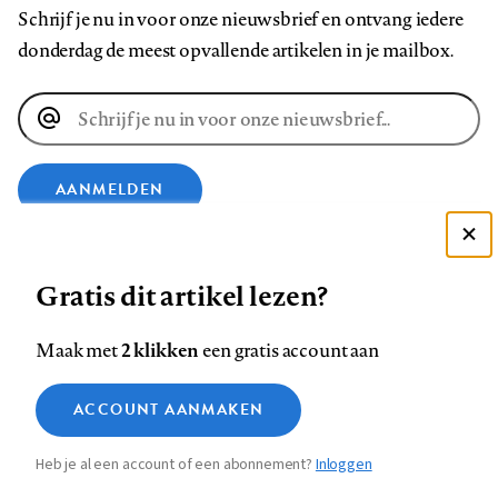
Schrijf je nu in voor onze nieuwsbrief en ontvang iedere
donderdag de meest opvallende artikelen in je mailbox.
E-
mailadres
AANMELDEN
Deze site gebruikt cookies
VOLG ONS OP
Gratis dit artikel lezen?
Zie onze cookie policy
ACCEPTEER AANBEVOLEN INSTELLINGEN
Volg
Volg
Volg
Volg
Volg
Volg
2 klikken
Maak met
een gratis account aan
ons
ons
ons
ons
ons
ons
Functionele cookies
op
op
op
op
op
op
Contact
Colofon
Disclaimer
Privacy
About us
ACCOUNT AANMAKEN
Medische vragen verdienen
Sluiten
Footer
Analytische cookies
Facebook
LinkedIn
Bluesky
Instagram
YouTube
Pinterest
betrouwbare antwoorden
Heb je al een account of een abonnement?
Inloggen
Marketing cookies
navigation
STEL ZE NU AAN ASK NTVG