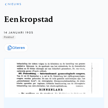
ARTIKELEN
HET
NIEUWS
KORT
Kruimelpad
Een kropstad
14 JANUARI 1905
Pinkhof
Citeren