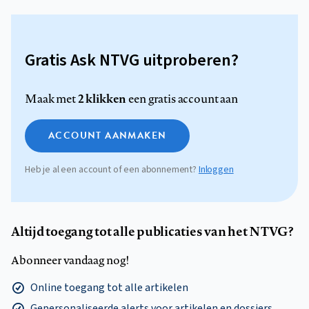
Gratis Ask NTVG uitproberen?
2 klikken
Maak met
een gratis account aan
ACCOUNT AANMAKEN
Heb je al een account of een abonnement?
Inloggen
Altijd toegang tot alle publicaties van het NTVG?
Abonneer vandaag nog!
Online toegang tot alle artikelen
Gepersonaliseerde alerts voor artikelen en dossiers