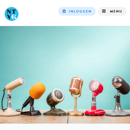
INLOGGEN
MENU
Top
navigation
IN