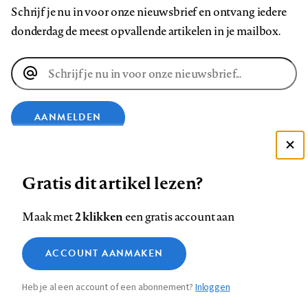
Schrijf je nu in voor onze nieuwsbrief en ontvang iedere
donderdag de meest opvallende artikelen in je mailbox.
E-
mailadres
AANMELDEN
Deze site gebruikt cookies
VOLG ONS OP
Gratis dit artikel lezen?
Zie onze cookie policy
ACCEPTEER AANBEVOLEN INSTELLINGEN
Volg
Volg
Volg
Volg
Volg
Volg
2 klikken
Maak met
een gratis account aan
ons
ons
ons
ons
ons
ons
Functionele cookies
op
op
op
op
op
op
Contact
Colofon
Disclaimer
Privacy
About us
ACCOUNT AANMAKEN
Medische vragen verdienen
Sluiten
Footer
Analytische cookies
Facebook
LinkedIn
Bluesky
Instagram
YouTube
Pinterest
betrouwbare antwoorden
Heb je al een account of een abonnement?
Inloggen
Marketing cookies
navigation
STEL ZE NU AAN ASK NTVG