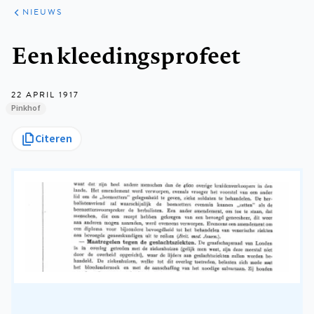
ARTIKELEN
HET
NIEUWS
KORT
Kruimelpad
Een kleedingsprofeet
22 APRIL 1917
Pinkhof
Citeren