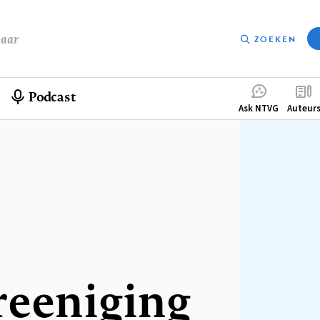
baar
ZOEKEN
Podcast
Compleme
Ask NTVG
Auteur
menu
reeniging