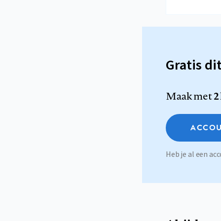
Gratis di
Maak met
2
ACCOU
Heb je al een a