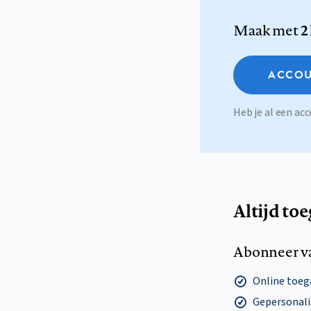
Maak met
2
ACCOU
Heb je al een a
Altijd to
Abonneer v
Online toega
Gepersonalis