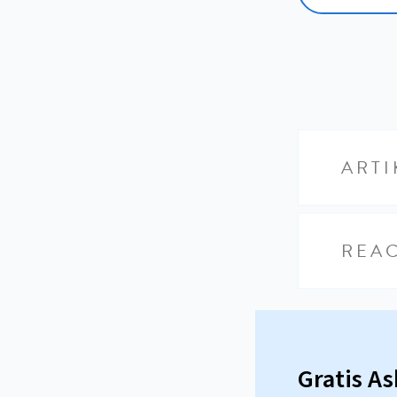
ARTI
REAC
Gratis A