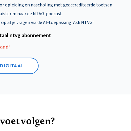
oor opleiding en nascholing mét geaccrediteerde toetsen
uisteren naar de NTVG-podcast
p al je vragen via de AI-toepassing 'Ask NTVG'
itaal ntvg abonnement
aand!
 DIGITAAL
 voet volgen?