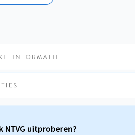
KELINFORMATIE
TIES
sk NTVG uitproberen?