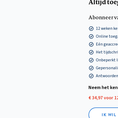
Altijd to
Abonneer v
12 weken k
Online toega
Eén geaccre
Het tijdschri
Onbeperkt l
Gepersonalis
Antwoorden o
Neem het ken
€ 34,97 voor 
IK WI