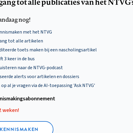
egang tot alle publicaties van het NTVG
andaag nog!
ennismaken met het NTVG
ng tot alle artikelen
diteerde toets maken bij een nascholingsartikel
ft 3 keer in de bus
uisteren naar de NTVG-podcast
eerde alerts voor artikelen en dossiers
p al je vragen via de AI-toepassing 'Ask NTVG'
nismakings­abonnement
12 weken!
L KENNISMAKEN