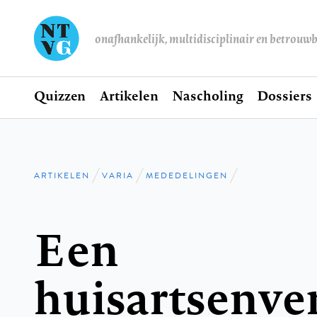
onafhankelijk, multidisciplinair en betrouw
Home
Quizzen
Artikelen
Nascholing
Dossiers
Hoofdnavigatie
ARTIKELEN
VARIA
MEDEDELINGEN
Kruimelpad
Een
huisartsenve