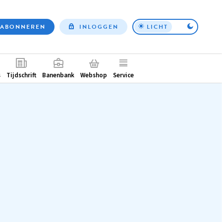
ABONNEREN
INLOGGEN
LICHT
Top
nav
ntair
s
Tijdschrift
Banenbank
Webshop
Service