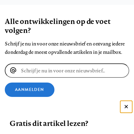
Alle ontwikkelingen op de voet
volgen?
Schrijf je nu in voor onze nieuwsbrief en ontvang iedere
donderdag de meest opvallende artikelen in je mailbox.
E-
mailadres
AANMELDEN
VOLG ONS OP
Deze site gebruikt cookies
Gratis dit artikel lezen?
Zie onze cookie policy
Volg
Volg
Volg
Volg
Volg
Volg
ACCEPTEER AANBEVOLEN INSTELLINGEN