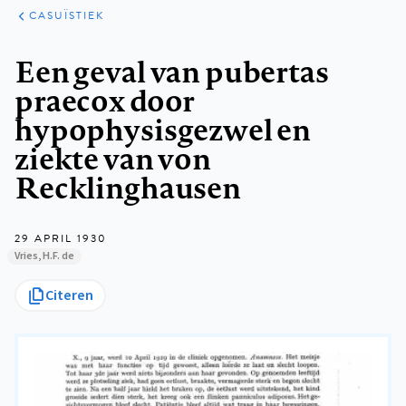
KLINISCHE
ARTIKELEN
PRAKTIJK
CASUÏSTIEK
Kruimelpad
Een geval van pubertas
praecox door
hypophysisgezwel en
ziekte van von
Recklinghausen
29 APRIL 1930
Vries, H.F. de
Citeren