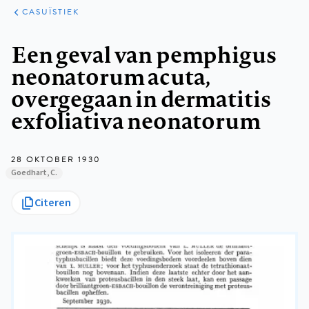
KLINISCHE
ARTIKELEN
PRAKTIJK
CASUÏSTIEK
Kruimelpad
Een geval van pemphigus
neonatorum acuta,
overgegaan in dermatitis
exfoliativa neonatorum
28 OKTOBER 1930
Goedhart, C.
Citeren