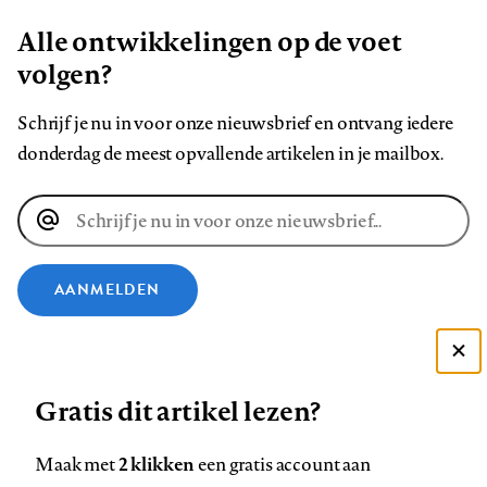
Alle ontwikkelingen op de voet
volgen?
Schrijf je nu in voor onze nieuwsbrief en ontvang iedere
donderdag de meest opvallende artikelen in je mailbox.
E-
mailadres
AANMELDEN
VOLG ONS OP
Deze site gebruikt cookies
Gratis dit artikel lezen?
Zie onze cookie policy
Volg
Volg
Volg
Volg
Volg
Volg
ACCEPTEER AANBEVOLEN INSTELLINGEN
2 klikken
Maak met
een gratis account aan
ons
ons
ons
ons
ons
ons