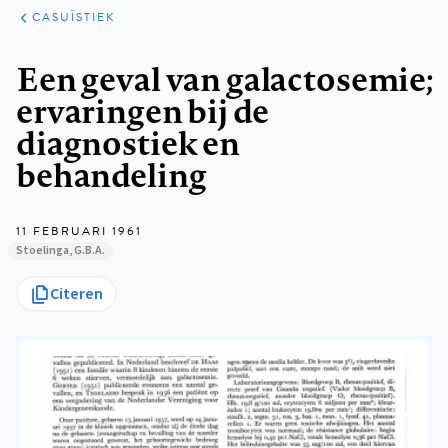
KLINISCHE
ARTIKELEN
PRAKTIJK
CASUÏSTIEK
Kruimelpad
Een geval van galactosemie;
ervaringen bij de
diagnostiek en
behandeling
11 FEBRUARI 1961
Stoelinga, G.B.A.
Citeren