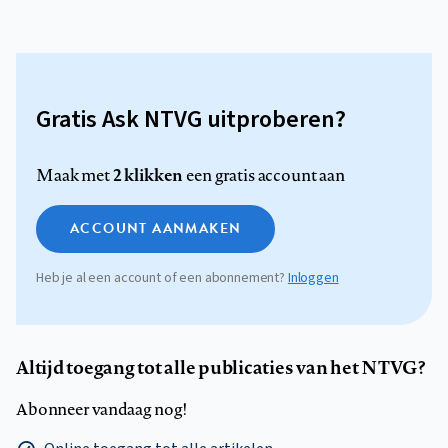
Gratis Ask NTVG uitproberen?
2 klikken
Maak met
een gratis account aan
ACCOUNT AANMAKEN
Heb je al een account of een abonnement?
Inloggen
Altijd toegang tot alle publicaties van het NTVG?
Abonneer vandaag nog!