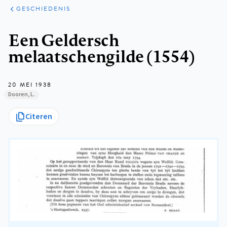
ARTIKELEN
PERSPECTIEF
GESCHIEDENIS
Kruimelpad
Een Geldersch
melaatschengilde (1554)
20 MEI 1938
Dooren, L.
Citeren