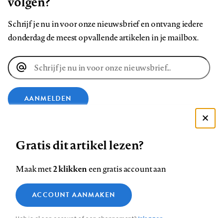
volgen?
Schrijf je nu in voor onze nieuwsbrief en ontvang iedere
donderdag de meest opvallende artikelen in je mailbox.
E-
mailadres
AANMELDEN
Deze site gebruikt cookies
VOLG ONS OP
Gratis dit artikel lezen?
Zie onze cookie policy
ACCEPTEER AANBEVOLEN INSTELLINGEN
Volg
Volg
Volg
Volg
Volg
Volg
2 klikken
Maak met
een gratis account aan
ons
ons
ons
ons
ons
ons
Functionele cookies
op
op
op
op
op
op
Contact
Colofon
Disclaimer
Privacy
About us
ACCOUNT AANMAKEN
Medische vragen verdienen
Sluiten
Footer
Analytische cookies
Facebook
LinkedIn
Bluesky
Instagram
YouTube
Pinterest
betrouwbare antwoorden