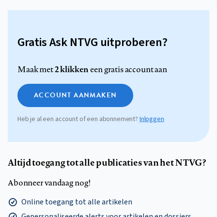
Gratis Ask NTVG uitproberen?
2 klikken
Maak met
een gratis account aan
ACCOUNT AANMAKEN
Heb je al een account of een abonnement?
Inloggen
Altijd toegang tot alle publicaties van het NTVG?
Abonneer vandaag nog!
Online toegang tot alle artikelen
Gepersonaliseerde alerts voor artikelen en dossiers