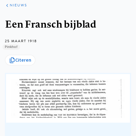
ARTIKELEN
HET
NIEUWS
KORT
Kruimelpad
Een Fransch bijblad
25 MAART 1918
Pinkhof
Citeren