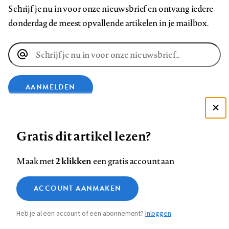
Schrijf je nu in voor onze nieuwsbrief en ontvang iedere
donderdag de meest opvallende artikelen in je mailbox.
E-
mailadres
AANMELDEN
Deze site gebruikt cookies
VOLG ONS OP
Gratis dit artikel lezen?
Zie onze cookie policy
ACCEPTEER AANBEVOLEN INSTELLINGEN
Volg
Volg
Volg
Volg
Volg
Volg
2 klikken
Maak met
een gratis account aan
ons
ons
ons
ons
ons
ons
Functionele cookies
op
op
op
op
op
op
Contact
Colofon
Disclaimer
Privacy
About us
ACCOUNT AANMAKEN
Medische vragen verdienen
Sluiten
Footer
Analytische cookies
Facebook
LinkedIn
Bluesky
Instagram
YouTube
Pinterest
betrouwbare antwoorden
Heb je al een account of een abonnement?
Inloggen
Marketing cookies
navigation
STEL ZE NU AAN ASK NTVG