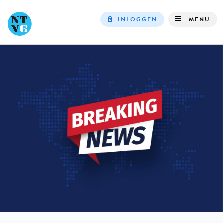
INLOGGEN
MENU
Top
navigation
IN