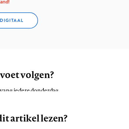
aand!
 DIGITAAL
 voet volgen?
ntvang iedere donderdag
it artikel lezen?
VOLG ONS OP
AANMELDEN