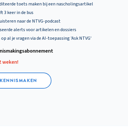
diteerde toets maken bij een nascholingsartikel
ft 3 keer in de bus
uisteren naar de NTVG-podcast
eerde alerts voor artikelen en dossiers
p al je vragen via de AI-toepassing 'Ask NTVG'
nismakings­abonnement
12 weken!
L KENNISMAKEN