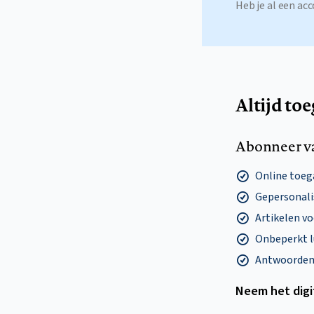
Heb je al een a
Altijd to
Abonneer v
Online toega
Gepersonalis
Artikelen v
Onbeperkt l
Antwoorden o
Neem het dig