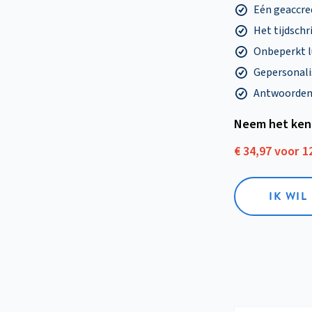
Eén geaccre
Het tijdschri
Onbeperkt l
Gepersonalis
Antwoorden o
Neem het ken
€ 34,97 voor 
IK WI