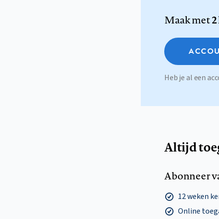
Maak met
2
ACCOU
Heb je al een a
Altijd to
Abonneer v
12 weken k
Online toega