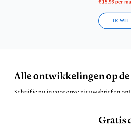
€ 15,93 per m
IK WIL
Alle ontwikkelingen op de
Schrijf je nu in voor onze nieuwsbrief en o
de meest opvallende artikelen in je mailbox.
Gratis d
E-