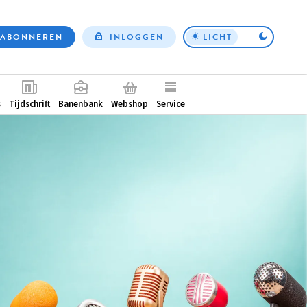
ABONNEREN
INLOGGEN
LICHT
Top
nav
ntair
s
Tijdschrift
Banenbank
Webshop
Service