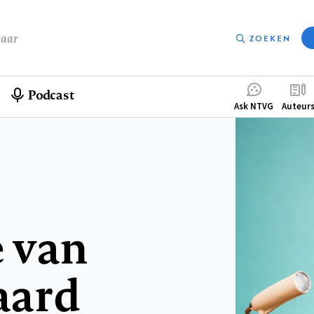
baar
ZOEKEN
Podcast
Compleme
Ask NTVG
Auteur
menu
 van
aard