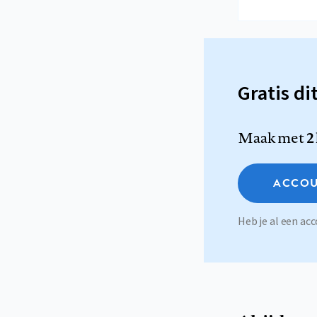
Gratis di
Maak met
2
ACCOU
Heb je al een a