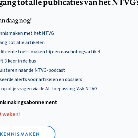
egang tot alle publicaties van het NTVG
andaag nog!
ennismaken met het NTVG
ng tot alle artikelen
diteerde toets maken bij een nascholingsartikel
ft 3 keer in de bus
uisteren naar de NTVG-podcast
eerde alerts voor artikelen en dossiers
p al je vragen via de AI-toepassing 'Ask NTVG'
nismakings­abonnement
12 weken!
L KENNISMAKEN