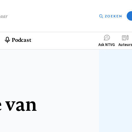
baar
ZOEKEN
Podcast
Compleme
Ask NTVG
Auteur
menu
 van