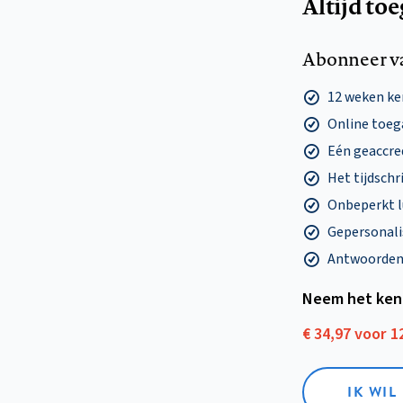
Altijd to
Abonneer v
12 weken k
Online toega
Eén geaccre
Het tijdschri
Onbeperkt l
Gepersonalis
Antwoorden o
Neem het ken
€ 34,97 voor 
IK WI