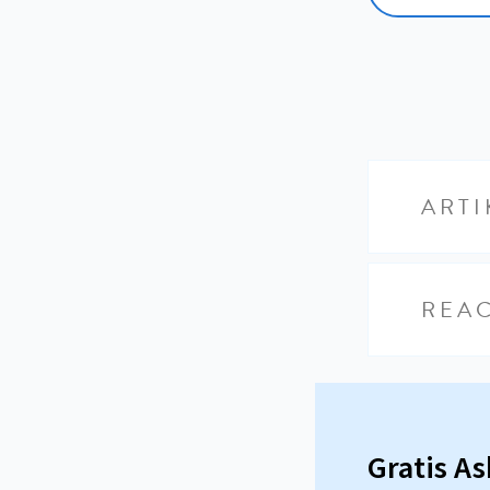
ARTI
REAC
Gratis A