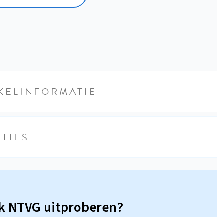
KELINFORMATIE
TIES
sk NTVG uitproberen?