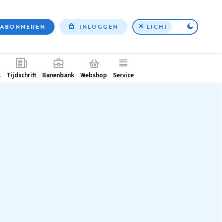
ABONNEREN
INLOGGEN
LICHT
Top
nav
ntair
s
Tijdschrift
Banenbank
Webshop
Service