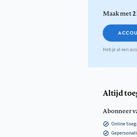
Maak met
2
ACCOU
Heb je al een a
Altijd to
Abonneer v
Online toega
Gepersonalis