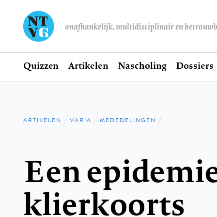
onafhankelijk, multidisciplinair en betrouw
Home
Quizzen
Artikelen
Nascholing
Dossiers
Hoofdnavigatie
ARTIKELEN
VARIA
MEDEDELINGEN
Kruimelpad
Een epidemie
klierkoorts