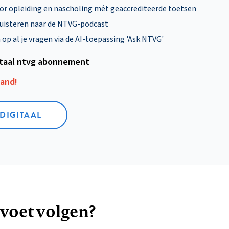
oor opleiding en nascholing mét geaccrediteerde toetsen
uisteren naar de NTVG-podcast
p al je vragen via de AI-toepassing 'Ask NTVG'
itaal ntvg abonnement
aand!
 DIGITAAL
 voet volgen?