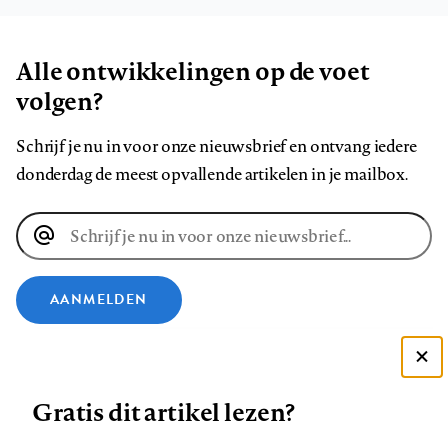
Alle ontwikkelingen op de voet
volgen?
Schrijf je nu in voor onze nieuwsbrief en ontvang iedere
donderdag de meest opvallende artikelen in je mailbox.
E-
mailadres
AANMELDEN
VOLG ONS OP
Deze site gebruikt cookies
Gratis dit artikel lezen?
Zie onze cookie policy
Volg
Volg
Volg
Volg
Volg
Volg
ACCEPTEER AANBEVOLEN INSTELLINGEN