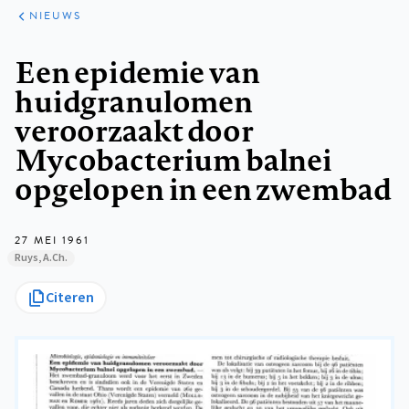
ARTIKELEN
HET
NIEUWS
KORT
Kruimelpad
Een epidemie van
huidgranulomen
veroorzaakt door
Mycobacterium balnei
opgelopen in een zwembad
27 MEI 1961
Ruys, A.Ch.
Citeren