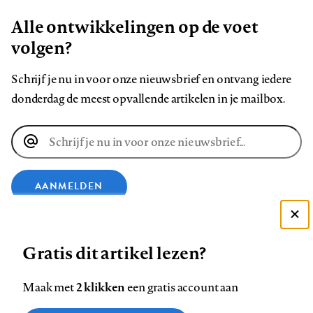
Alle ontwikkelingen op de voet
volgen?
Schrijf je nu in voor onze nieuwsbrief en ontvang iedere
donderdag de meest opvallende artikelen in je mailbox.
E-
mailadres
AANMELDEN
Deze site gebruikt cookies
VOLG ONS OP
Gratis dit artikel lezen?
Zie onze cookie policy
ACCEPTEER AANBEVOLEN INSTELLINGEN
Volg
Volg
Volg
Volg
Volg
Volg
2 klikken
Maak met
een gratis account aan
ons
ons
ons
ons
ons
ons