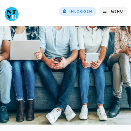
INLOGGEN
MENU
Top
navigation
IN