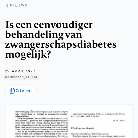
ARTIKELEN
HET
NIEUWS
KORT
Kruimelpad
Is een eenvoudiger
behandeling van
zwangerschapsdiabetes
mogelijk?
29 APRIL 1977
Meuwissen, J.H.J.M.
Citeren