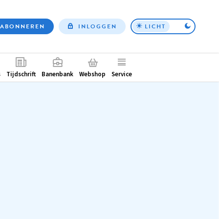
ABONNEREN
INLOGGEN
LICHT
Top
nav
ntair
s
Tijdschrift
Banenbank
Webshop
Service