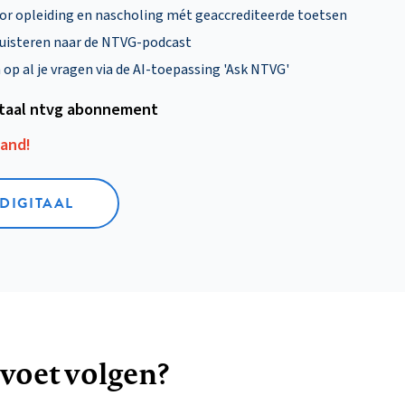
oor opleiding en nascholing mét geaccrediteerde toetsen
uisteren naar de NTVG-podcast
p al je vragen via de AI-toepassing 'Ask NTVG'
itaal ntvg abonnement
aand!
 DIGITAAL
 voet volgen?