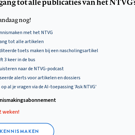
egang tot alle publicaties van het NTVG
andaag nog!
ennismaken met het NTVG
ng tot alle artikelen
diteerde toets maken bij een nascholingsartikel
ft 3 keer in de bus
uisteren naar de NTVG-podcast
eerde alerts voor artikelen en dossiers
p al je vragen via de AI-toepassing 'Ask NTVG'
nismakings­abonnement
12 weken!
L KENNISMAKEN