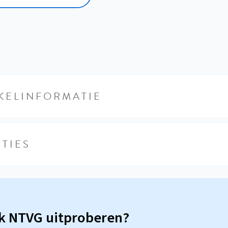
KELINFORMATIE
TIES
sk NTVG uitproberen?