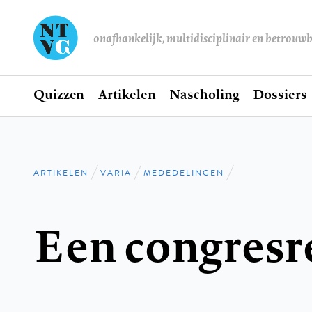
onafhankelijk, multidisciplinair en betrouw
Home
Quizzen
Artikelen
Nascholing
Dossiers
Hoofdnavigatie
ARTIKELEN
VARIA
MEDEDELINGEN
Kruimelpad
Een congresr