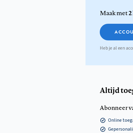
Maak met
2
ACCOU
Heb je al een a
Altijd to
Abonneer v
Online toega
Gepersonalis