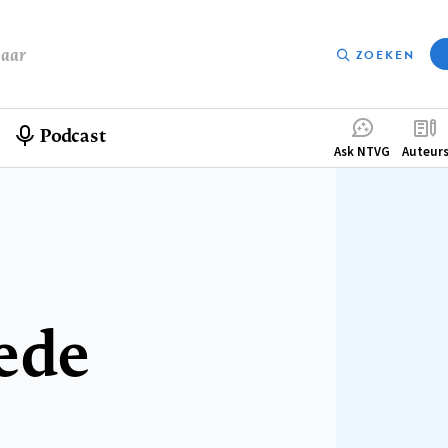
baar
ZOEKEN
Podcast
Compleme
Ask NTVG
Auteur
menu
ede