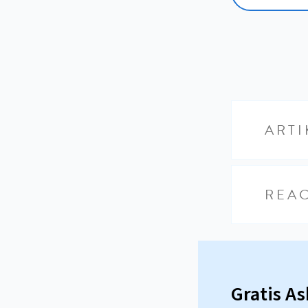
ARTI
REAC
Gratis A