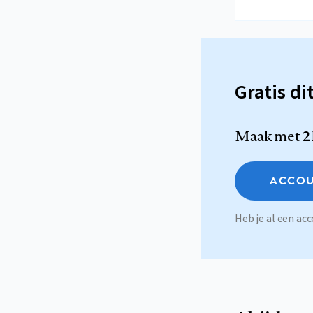
Gratis di
Maak met
2
ACCOU
Heb je al een a