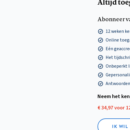
Altijd to
Abonneer v
12 weken k
Online toega
Eén geaccre
Het tijdschri
Onbeperkt l
Gepersonalis
Antwoorden o
Neem het ken
€ 34,97 voor 
IK WI