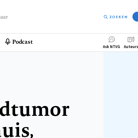
baar
ZOEKEN
Podcast
Compleme
Ask NTVG
Auteur
menu
ndtumor
uis,