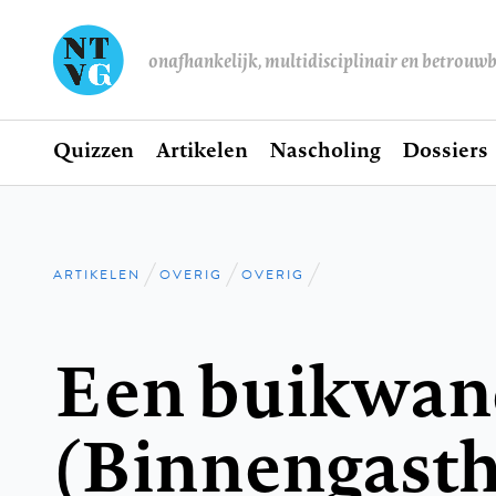
onafhankelijk, multidisciplinair en betrouw
Home
Quizzen
Artikelen
Nascholing
Dossiers
Hoofdnavigatie
ARTIKELEN
OVERIG
OVERIG
Kruimelpad
Een buikwa
(Binnengasth