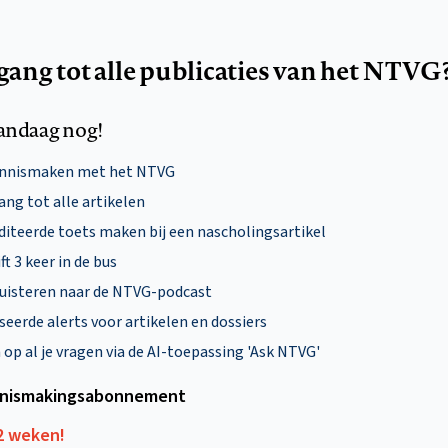
egang tot alle publicaties van het NTVG
andaag nog!
ennismaken met het NTVG
ng tot alle artikelen
diteerde toets maken bij een nascholingsartikel
ft 3 keer in de bus
uisteren naar de NTVG-podcast
eerde alerts voor artikelen en dossiers
p al je vragen via de AI-toepassing 'Ask NTVG'
nismakings­abonnement
12 weken!