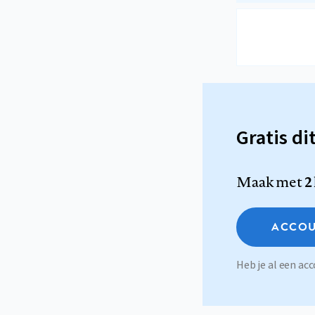
Gratis di
Maak met
2
ACCOU
Heb je al een a