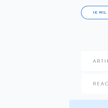
IK WI
ARTI
REAC