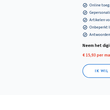
Online toega
Gepersonalis
Artikelen v
Onbeperkt l
Antwoorden o
Neem het dig
€ 15,93 per m
IK WIL