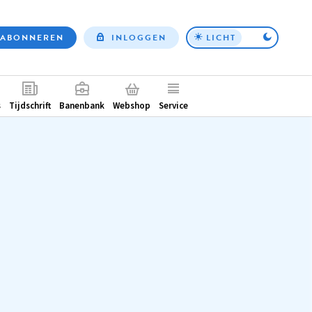
ABONNEREN
INLOGGEN
LICHT
Top
nav
ntair
s
Tijdschrift
Banenbank
Webshop
Service