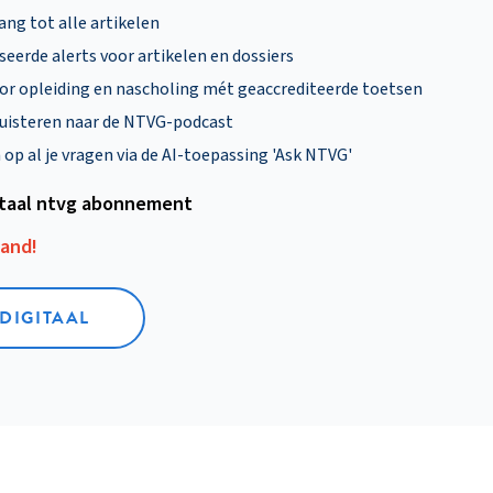
ng tot alle artikelen
eerde alerts voor artikelen en dossiers
oor opleiding en nascholing mét geaccrediteerde toetsen
uisteren naar de NTVG-podcast
p al je vragen via de AI-toepassing 'Ask NTVG'
itaal ntvg abonnement
aand!
 DIGITAAL