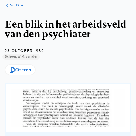
ARTIKELEN
VARIA
MEDIA
Kruimelpad
Een blik in het arbeidsveld
van den psychiater
28 OKTOBER 1930
Scheer, W.M. van der
Citeren