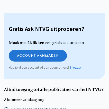
Gratis Ask NTVG uitproberen?
2 klikken
Maak met
een gratis account aan
ACCOUNT AANMAKEN
Heb je al een account of een abonnement?
Inloggen
Altijd toegang tot alle publicaties van het NTVG?
Abonneer vandaag nog!