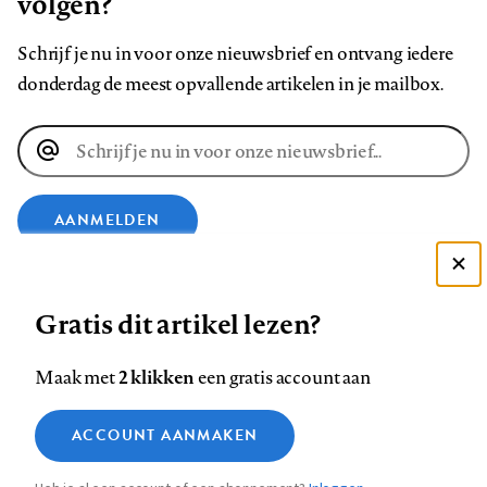
volgen?
Schrijf je nu in voor onze nieuwsbrief en ontvang iedere
donderdag de meest opvallende artikelen in je mailbox.
E-
mailadres
AANMELDEN
Deze site gebruikt cookies
VOLG ONS OP
Gratis dit artikel lezen?
Zie onze cookie policy
ACCEPTEER AANBEVOLEN INSTELLINGEN
Volg
Volg
Volg
Volg
Volg
Volg
2 klikken
Maak met
een gratis account aan
ons
ons
ons
ons
ons
ons
Functionele cookies
op
op
op
op
op
op
Contact
Colofon
Disclaimer
Privacy
About us
ACCOUNT AANMAKEN
Medische vragen verdienen
Sluiten
Footer
Analytische cookies
Facebook
LinkedIn
Bluesky
Instagram
YouTube
Pinterest
betrouwbare antwoorden