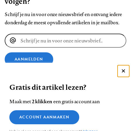
volgen?
Schrijf je nu in voor onze nieuwsbrief en ontvang iedere
donderdag de meest opvallende artikelen in je mailbox.
E-
mailadres
AANMELDEN
Deze site gebruikt cookies
VOLG ONS OP
Gratis dit artikel lezen?
Zie onze cookie policy
ACCEPTEER AANBEVOLEN INSTELLINGEN
Volg
Volg
Volg
Volg
Volg
Volg
2 klikken
Maak met
een gratis account aan
ons
ons
ons
ons
ons
ons
Functionele cookies
op
op
op
op
op
op
Contact
Colofon
Disclaimer
Privacy
About us
ACCOUNT AANMAKEN
Medische vragen verdienen
Sluiten
Footer
Analytische cookies
Facebook
LinkedIn
Bluesky
Instagram
YouTube
Pinterest
betrouwbare antwoorden