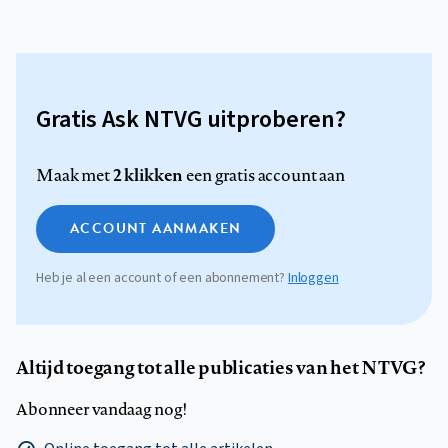
Gratis Ask NTVG uitproberen?
2 klikken
Maak met
een gratis account aan
ACCOUNT AANMAKEN
Heb je al een account of een abonnement?
Inloggen
Altijd toegang tot alle publicaties van het NTVG?
Abonneer vandaag nog!