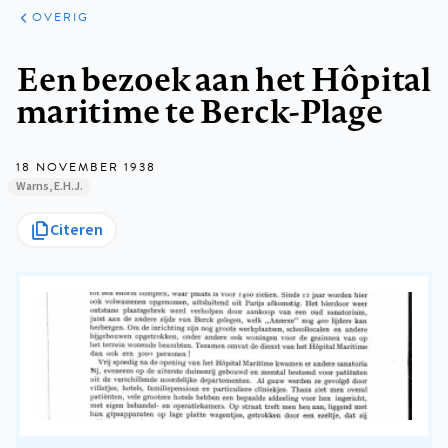
ARTIKELEN
OVERIG
OVERIG
Kruimelpad
Een bezoek aan het Hôpital
maritime te Berck-Plage
18 NOVEMBER 1938
Warns, E.H.J.
Citeren