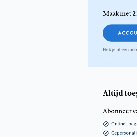
Maak met
2
ACCOU
Heb je al een a
Altijd to
Abonneer v
Online toega
Gepersonalis