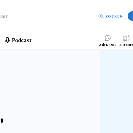
baar
ZOEKEN
Podcast
Compleme
Ask NTVG
Auteur
menu
'