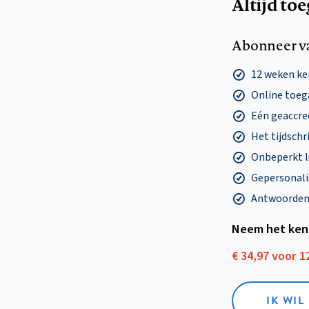
Altijd to
Abonneer v
12 weken k
Online toega
Eén geaccre
Het tijdschri
Onbeperkt l
Gepersonalis
Antwoorden o
Neem het ken
€ 34,97 voor 
IK WI