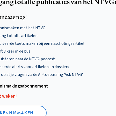
egang tot alle publicaties van het NTVG
andaag nog!
ennismaken met het NTVG
ng tot alle artikelen
diteerde toets maken bij een nascholingsartikel
ft 3 keer in de bus
uisteren naar de NTVG-podcast
eerde alerts voor artikelen en dossiers
p al je vragen via de AI-toepassing 'Ask NTVG'
nismakings­abonnement
12 weken!
L KENNISMAKEN