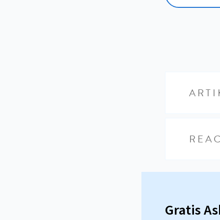
ARTI
REAC
Gratis A