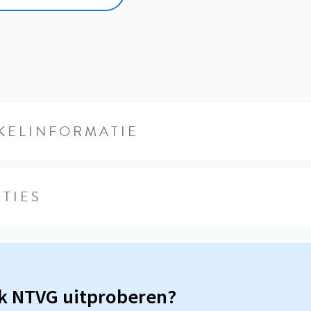
KELINFORMATIE
TIES
sk NTVG uitproberen?