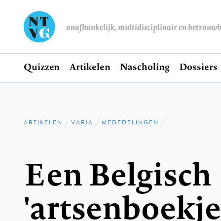
onafhankelijk, multidisciplinair en betrouw
Home
Quizzen
Artikelen
Nascholing
Dossiers
Hoofdnavigatie
ARTIKELEN
VARIA
MEDEDELINGEN
Kruimelpad
Een Belgisch
'artsenboekje