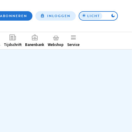
ABONNEREN
INLOGGEN
LICHT
Top
nav
ntair
s
Tijdschrift
Banenbank
Webshop
Service