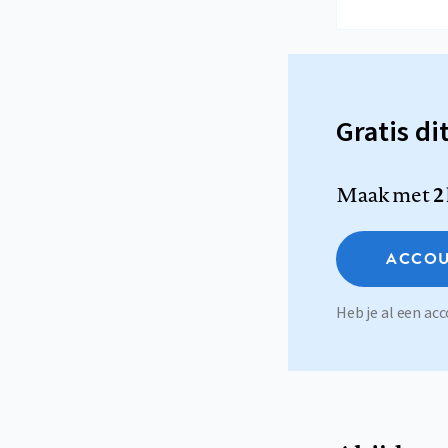
Gratis di
Maak met
2
ACCOU
Heb je al een a