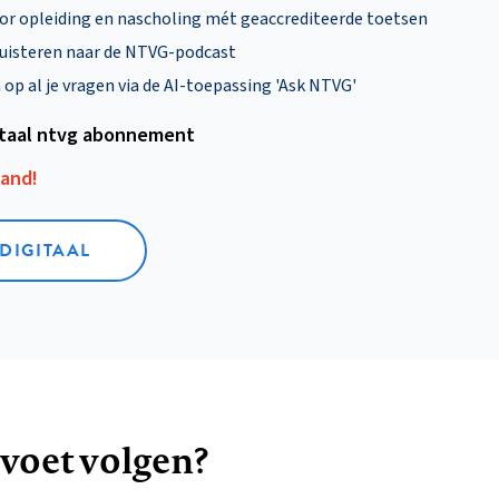
oor opleiding en nascholing mét geaccrediteerde toetsen
uisteren naar de NTVG-podcast
p al je vragen via de AI-toepassing 'Ask NTVG'
itaal ntvg abonnement
aand!
 DIGITAAL
 voet volgen?