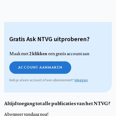
Gratis Ask NTVG uitproberen?
2 klikken
Maak met
een gratis account aan
ACCOUNT AANMAKEN
Heb je al een account of een abonnement?
Inloggen
Altijd toegang tot alle publicaties van het NTVG?
Abonneer vandaag nog!