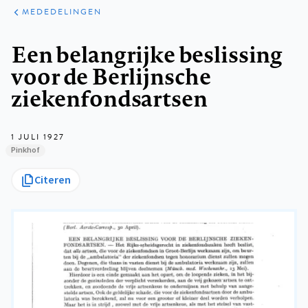
ARTIKELEN
VARIA
MEDEDELINGEN
Kruimelpad
Een belangrijke beslissing
voor de Berlijnsche
ziekenfondsartsen
1 JULI 1927
Pinkhof
Citeren