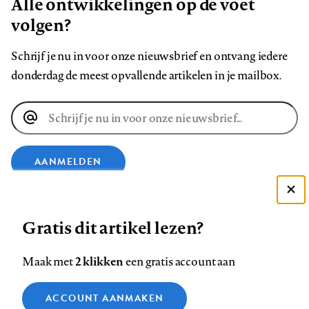
Alle ontwikkelingen op de voet
volgen?
Schrijf je nu in voor onze nieuwsbrief en ontvang iedere
donderdag de meest opvallende artikelen in je mailbox.
E-
mailadres
AANMELDEN
Deze site gebruikt cookies
VOLG ONS OP
Gratis dit artikel lezen?
Zie onze cookie policy
ACCEPTEER AANBEVOLEN INSTELLINGEN
Volg
Volg
Volg
Volg
Volg
Volg
2 klikken
Maak met
een gratis account aan
ons
ons
ons
ons
ons
ons
Functionele cookies
op
op
op
op
op
op
Contact
Colofon
Disclaimer
Privacy
About us
ACCOUNT AANMAKEN
Medische vragen verdienen
Sluiten