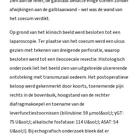
zien aan de lever; de galblaas bevatte enige stenen zonder
afwijkingen aan de galblaaswand – wel was de wand van
het coecum verdikt.
Op grond van het klinisch beeld werd besloten tot een
laparoscopie. Ter plaatse van het coecum werd een ulcus
gezien met tekenen van dreigende perforatie, waarop
besloten werd tot een ileocoecale resectie. Histologisch
onderzoek liet het beeld zien van uitgebreide ulcererende
ontsteking met transmuraal oedeem. Het postoperatieve
beloop werd gekenmerkt door koorts, toenemende pijn
rechts in de bovenbuik, hoogstand van de rechter
diafragmakoepel en toename van de
leverfunctiestoornissen (bilirubine: 59 µmol&sol;l; γGT:
75 U&sol;l; alkalische fosfatase: 114 U&sol;l; ASAT: 54
U&sol;l). Bij echografisch onderzoek bleek dat er