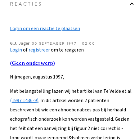
REACTIES
Login om een reactie te plaatsen
G.J.
Jager
30 SEPTEMBER 1997 - 02:00
Login
of
registreer
om te reageren
(Geen onderwerp)
Nijmegen, augustus 1997,
Met belangstelling lazen wij het artikel van Te Velde et al.
(1997:1436-9)
. In dit artikel worden 2 patiënten
beschreven bij wie een abnoebenabces pas bij herhaald
echografisch onderzoek kon worden vastgesteld. Gezien
het feit dat een aanwijzing bij figuur 2 niet correct is -
long wordt maag genoemd &lsqb;een verbetering is