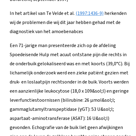
In het artikel van Te Velde et al.
(1997:1436-9)
herkenden
wij de problemen die wij dit jaar hebben gehad met de
diagnostiek van het amoebenabces
Een 71-jarige man presenteerde zich op de afdeling
Spoedeisende Hulp met acuut ontstane pijn die rechts in
de onderbuik gelokaliseerd was en met koorts (39,0°C). Bij
lichamelijk onderzoek werd een zieke patiënt gezien met
druk- en loslaatpijn rechtsonder in de buik. Voorts werden
een aanzienlijke leukocytose (18,0 x 109&sol;l) en geringe
leverfunctiestoornissen (bilirubine: 26 µmol&sol;l;
gammaglutamyltranspeptidase (γGT): 53 U&sol;l;
aspartaat-aminotransferase (ASAT): 16 U&sol;l)
gevonden. Echografie van de buik liet geen afwijkingen