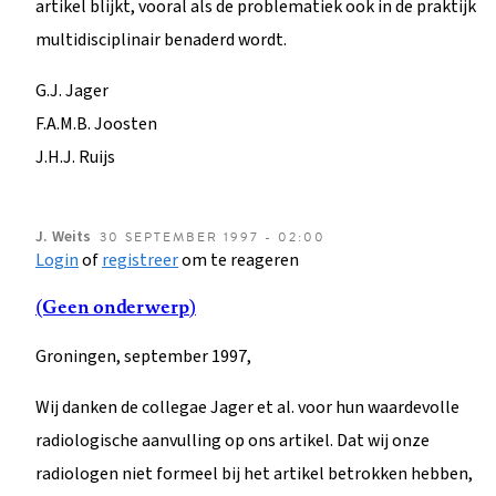
artikel blijkt, vooral als de problematiek ook in de praktijk
multidisciplinair benaderd wordt.
G.J. Jager
F.A.M.B. Joosten
J.H.J. Ruijs
J.
Weits
30 SEPTEMBER 1997 - 02:00
Login
of
registreer
om te reageren
(Geen onderwerp)
Groningen, september 1997,
Wij danken de collegae Jager et al. voor hun waardevolle
radiologische aanvulling op ons artikel. Dat wij onze
radiologen niet formeel bij het artikel betrokken hebben,