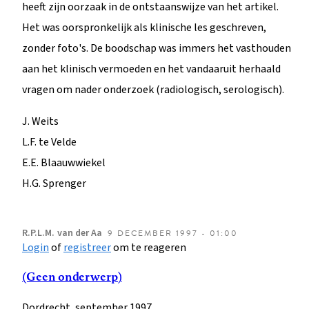
heeft zijn oorzaak in de ontstaanswijze van het artikel.
Het was oorspronkelijk als klinische les geschreven,
zonder foto's. De boodschap was immers het vasthouden
aan het klinisch vermoeden en het vandaaruit herhaald
vragen om nader onderzoek (radiologisch, serologisch).
J. Weits
L.F. te Velde
E.E. Blaauwwiekel
H.G. Sprenger
R.P.L.M.
van der Aa
9 DECEMBER 1997 - 01:00
Login
of
registreer
om te reageren
(Geen onderwerp)
Dordrecht, september 1997,