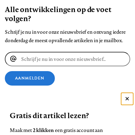
Alle ontwikkelingen op de voet
volgen?
Schrijf je nu in voor onze nieuwsbrief en ontvang iedere
donderdag de meest opvallende artikelen in je mailbox.
E-
mailadres
AANMELDEN
VOLG ONS OP
Deze site gebruikt cookies
Gratis dit artikel lezen?
Zie onze cookie policy
Volg
Volg
Volg
Volg
Volg
Volg
ACCEPTEER AANBEVOLEN INSTELLINGEN
ons
ons
ons
ons
ons
ons
2 klikken
Maak met
een gratis account aan