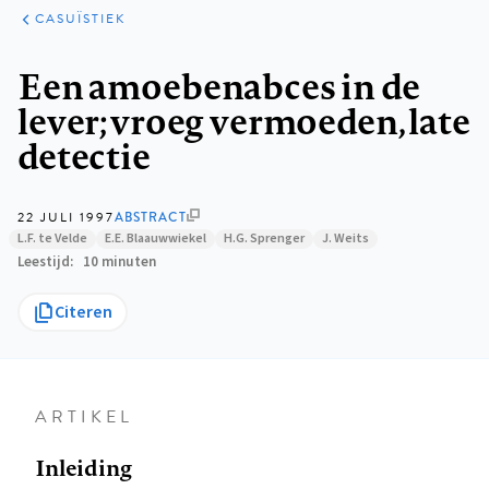
KLINISCHE
ARTIKELEN
PRAKTIJK
CASUÏSTIEK
Kruimelpad
Een amoebenabces in de
lever; vroeg vermoeden, late
detectie
22 JULI 1997
ABSTRACT
L.F. te Velde
E.E. Blaauwwiekel
H.G. Sprenger
J. Weits
Leestijd
10 minuten
Citeren
ARTIKEL
Inleiding