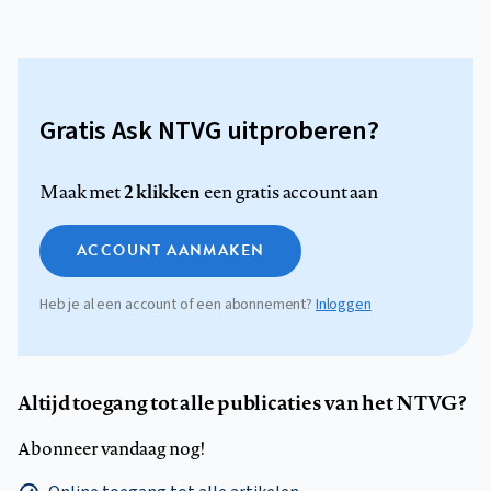
Gratis Ask NTVG uitproberen?
2 klikken
Maak met
een gratis account aan
ACCOUNT AANMAKEN
Heb je al een account of een abonnement?
Inloggen
Altijd toegang tot alle publicaties van het NTVG?
Abonneer vandaag nog!