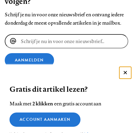
volgen?
Schrijf je nu in voor onze nieuwsbrief en ontvang iedere
donderdag de meest opvallende artikelen in je mailbox.
E-
mailadres
AANMELDEN
VOLG ONS OP
Deze site gebruikt cookies
Gratis dit artikel lezen?
Zie onze cookie policy
Volg
Volg
Volg
Volg
Volg
Volg
ACCEPTEER AANBEVOLEN INSTELLINGEN
2 klikken
Maak met
een gratis account aan
ons
ons
ons
ons
ons
ons
Functionele cookies
op
op
op
op
op
op
Contact
Colofon
Disclaimer
Privacy
About us
ACCOUNT AANMAKEN
Medische vragen verdienen
Footer
Sluiten
Analytische cookies
Facebook
LinkedIn
Bluesky
Instagram
YouTube
Pinterest
betrouwbare antwoorden