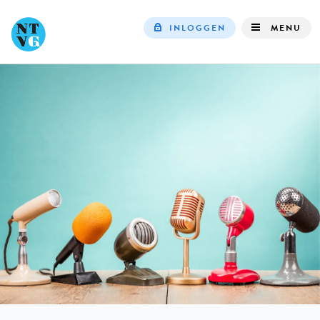
INLOGGEN
MENU
Top
navigation
IN