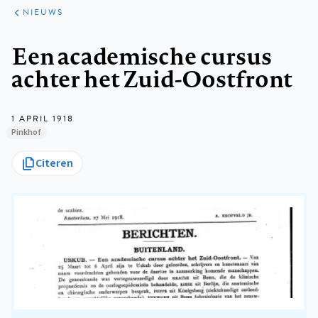
ARTIKELEN
HET
NIEUWS
KORT
Kruimelpad
Een academische cursus
achter het Zuid-Oostfront
1 APRIL 1918
Pinkhof
Citeren