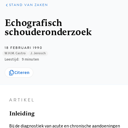
KLINISCHE
ARTIKELEN
PRAKTIJK
STAND VAN ZAKEN
Kruimelpad
Echografisch
schouderonderzoek
18 FEBRUARI 1990
W.H.M. Castro
J. Jerosch
Leestijd
9 minuten
Citeren
ARTIKEL
Inleiding
Bij de diagnostiek van acute en chronische aandoeningen