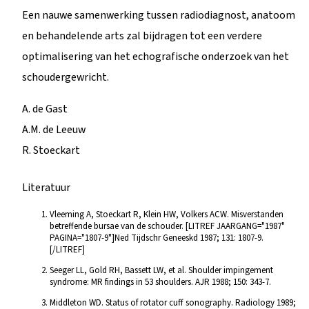
Een nauwe samenwerking tussen radiodiagnost, anatoom
en behandelende arts zal bijdragen tot een verdere
optimalisering van het echografische onderzoek van het
schoudergewricht.
A. de Gast
A.M. de Leeuw
R. Stoeckart
Literatuur
Vleeming A, Stoeckart R, Klein HW, Volkers ACW. Misverstanden
betreffende bursae van de schouder. [LITREF JAARGANG="1987"
PAGINA="1807-9"]Ned Tijdschr Geneeskd 1987; 131: 1807-9.
[/LITREF]
Seeger LL, Gold RH, Bassett LW, et al. Shoulder impingement
syndrome: MR findings in 53 shoulders. AJR 1988; 150: 343-7.
Middleton WD. Status of rotator cuff sonography. Radiology 1989;