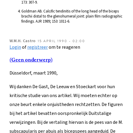
173: 307-9.
Goldman AB. Calcific tendinitis of the long head of the biceps
brachii distal to the glenohumeral joint: plain film radiographic
findings. AJR 1989; 153: 1011-6.
W.M.H.
Castro
15 APRIL 1990 - 02:00
Login
of
registreer
om te reageren
(Geen onderwerp)
Düsseldorf, maart 1990,
Wij danken De Gast, De Leeuw en Stoeckart voor hun
kritische studie van ons artikel. Wij moeten echter op
onze beurt enkele onjuistheden rechtzetten. De figuren
bij het artikel bevatten oorspronkelijk Duitstalige
verwijzingen. Bij de vertaling hiervan is de pees van de M.
subscapularis per abuis als bicepspees aangeduid. De