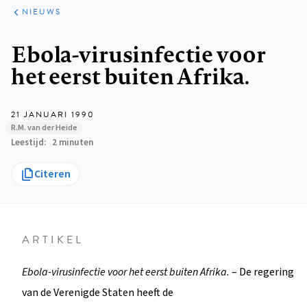
ARTIKELEN
HET
NIEUWS
KORT
Kruimelpad
Ebola-virusinfectie voor
het eerst buiten Afrika.
21 JANUARI 1990
R.M. van der Heide
Leestijd
2 minuten
Citeren
ARTIKEL
Ebola-virusinfectie voor het eerst buiten Afrika.
– De regering
van de Verenigde Staten heeft de