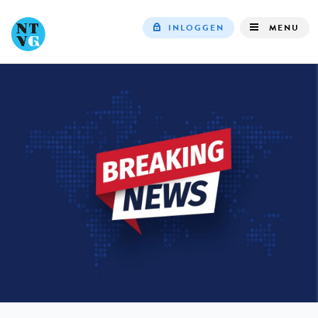
INLOGGEN
MENU
Top
navigation
IN