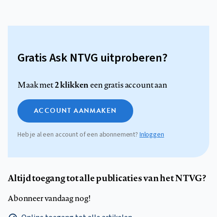
Gratis Ask NTVG uitproberen?
2 klikken
Maak met
een gratis account aan
ACCOUNT AANMAKEN
Heb je al een account of een abonnement?
Inloggen
Altijd toegang tot alle publicaties van het NTVG?
Abonneer vandaag nog!