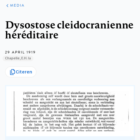
ARTIKELEN
VARIA
MEDIA
Kruimelpad
Dysostose cleidocranienne
héréditaire
29 APRIL 1919
Chapelle, E.H. la
Citeren