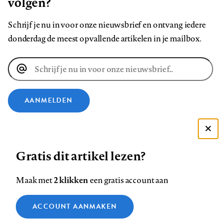
volgen?
Schrijf je nu in voor onze nieuwsbrief en ontvang iedere
donderdag de meest opvallende artikelen in je mailbox.
E-
mailadres
AANMELDEN
VOLG ONS OP
Deze site gebruikt cookies
Gratis dit artikel lezen?
Zie onze cookie policy
Volg
Volg
Volg
Volg
Volg
Volg
ACCEPTEER AANBEVOLEN INSTELLINGEN
ons
ons
2 klikken
ons
ons
ons
ons
Maak met
een gratis account aan
op
op
op
op
op
op
Contact
Colofon
Disclaimer
Privacy
About us
Functionele cookies
Footer
ACCOUNT AANMAKEN
Facebook
LinkedIn
Bluesky
Instagram
YouTube
Pinterest
Medische vragen verdienen
Sluiten
Analytische cookies