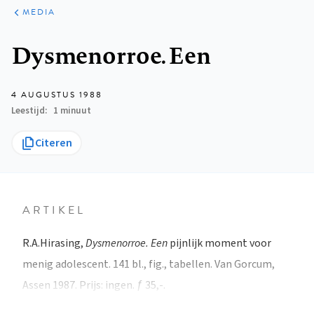
ARTIKELEN
VARIA
MEDIA
Kruimelpad
Dysmenorroe. Een
4 AUGUSTUS 1988
Leestijd
1 minuut
Citeren
ARTIKEL
R.A.Hirasing,
Dysmenorroe. Een
pijnlijk moment voor
menig adolescent. 141 bl., fig., tabellen. Van Gorcum,
Assen 1987. Prijs: ingen. ƒ 35,-.