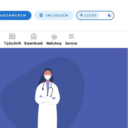
ABONNEREN
INLOGGEN
LICHT
Top
nav
ntair
s
Tijdschrift
Banenbank
Webshop
Service