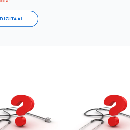
aand!
 DIGITAAL