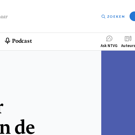
baar
ZOEKEN
Podcast
Compleme
Ask NTVG
Auteur
menu
r
n de