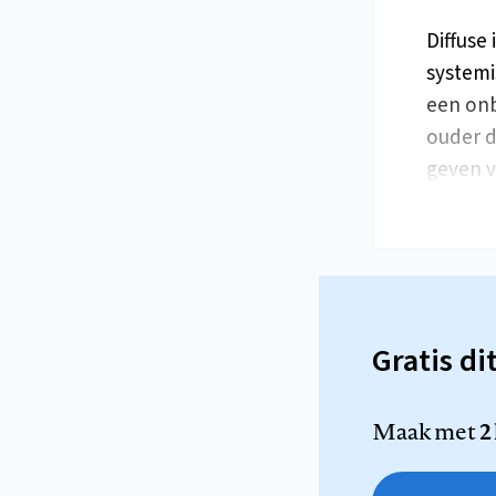
Diffuse
systemi
een onb
ouder d
geven v
Gratis di
Maak met
2