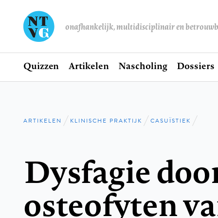
onafhankelijk, multidisciplinair en betrouw
Home
Quizzen
Artikelen
Nascholing
Dossiers
Hoofdnavigatie
ARTIKELEN
KLINISCHE PRAKTIJK
CASUÏSTIEK
Kruimelpad
Dysfagie doo
osteofyten va