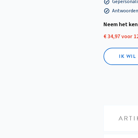
Gepersonalis
Antwoorden o
Neem het ken
€ 34,97 voor 
IK WI
ARTI