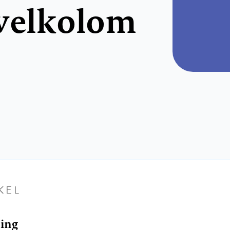
rvelkolom
KEL
ding