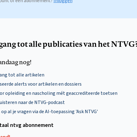
ccount of een abonnement?
Inloggen
egang tot alle publicaties van het NTVG
andaag nog!
ng tot alle artikelen
eerde alerts voor artikelen en dossiers
oor opleiding en nascholing mét geaccrediteerde toetsen
uisteren naar de NTVG-podcast
p al je vragen via de AI-toepassing 'Ask NTVG'
itaal ntvg abonnement