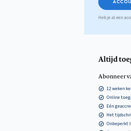
ACCOU
Heb je al een a
Altijd to
Abonneer v
12 weken k
Online toega
Eén geaccre
Het tijdschri
Onbeperkt l