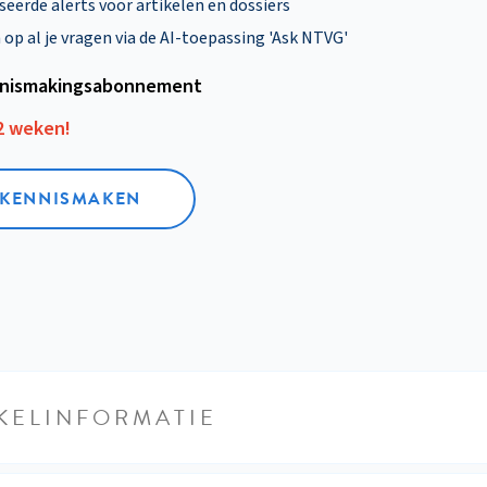
eerde alerts voor artikelen en dossiers
p al je vragen via de AI-toepassing 'Ask NTVG'
nismakings­abonnement
12 weken!
L KENNISMAKEN
KELINFORMATIE