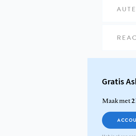
AUT
REAC
Gratis A
Maak met
2
ACCOU