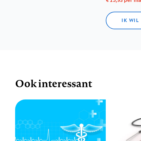
€ 15,93 per m
IK WIL
Ook interessant