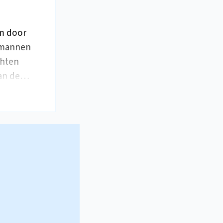
om door
 mannen
chten
van de…