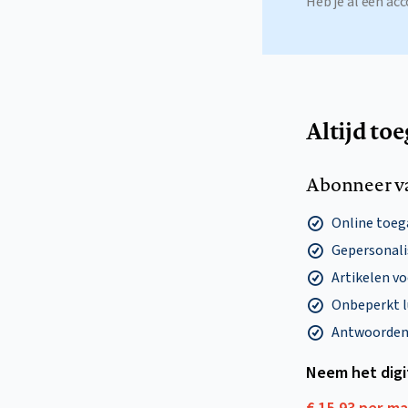
Heb je al een a
Altijd to
Abonneer v
Online toega
Gepersonalis
Artikelen v
Onbeperkt l
Antwoorden o
Neem het dig