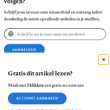
volgen?
Schrijf je nu in voor onze nieuwsbrief en ontvang iedere
donderdag de meest opvallende artikelen in je mailbox.
E-
mailadres
AANMELDEN
Deze site gebruikt cookies
VOLG ONS OP
Gratis dit artikel lezen?
Zie onze cookie policy
ACCEPTEER AANBEVOLEN INSTELLINGEN
Volg
Volg
Volg
Volg
Volg
Volg
2 klikken
Maak met
een gratis account aan
ons
ons
ons
ons
ons
ons
Functionele cookies
op
op
op
op
op
op
Contact
Colofon
Disclaimer
Privacy
About us
ACCOUNT AANMAKEN
Medische vragen verdienen
Sluiten
Footer
Analytische cookies
Facebook
LinkedIn
Bluesky
Instagram
YouTube
Pinterest
betrouwbare antwoorden