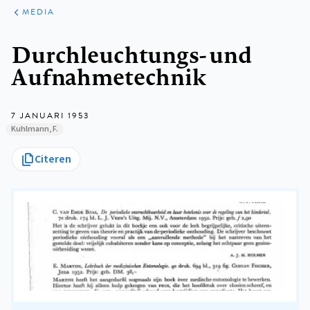
ARTIKELEN
VARIA
MEDIA
Kruimelpad
Durchleuchtungs- und
Aufnahmetechnik
7 JANUARI 1953
Kuhlmann, F.
Citeren