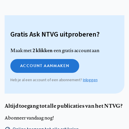
Gratis Ask NTVG uitproberen?
2 klikken
Maak met
een gratis account aan
ACCOUNT AANMAKEN
Heb je al een account of een abonnement?
Inloggen
Altijd toegang tot alle publicaties van het NTVG?
Abonneer vandaag nog!