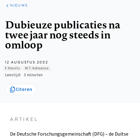
ARTIKELEN
HET
NIEUWS
KORT
Kruimelpad
Dubieuze publicaties na
twee jaar nog steeds in
omloop
12 AUGUSTUS 2002
F. Kievits
M.T. Adriaanse
Leestijd
3 minuten
Citeren
ARTIKEL
De Deutsche Forschungsgemeinschaft (DFG) – de Duitse