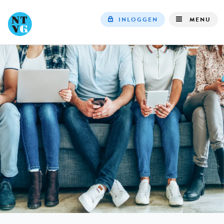
INLOGGEN
MENU
Top
navigation
IN