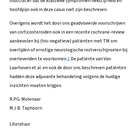
illustratief dat de klassieke symptomen nekstijfheid en
hoofdpijn ook in deze casus niet zijn beschreven.
Overigens wordt het door ons geadviseerde voorschrijven
van corticosteroïden ook in een recente cochrane-review
aanbevolen bij (hiv-negatieve) patiënten met TM om
overlijden of ernstige neurologische restverschijnselen bij
overlevenden te voorkomen.
1
De patiënte van Van
Laarhoven et al. en ook de door ons beschreven patiënten
hadden deze adjuvante behandeling volgens de huidige
inzichten moeten krijgen.
R.P.G. Molenaar
M.J.B. Taphoorn
Literatuur