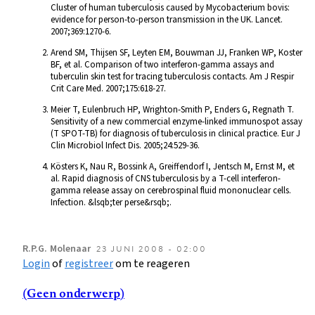
Cluster of human tuberculosis caused by Mycobacterium bovis:
evidence for person-to-person transmission in the UK. Lancet.
2007;369:1270-6.
Arend SM, Thijsen SF, Leyten EM, Bouwman JJ, Franken WP, Koster
BF, et al. Comparison of two interferon-gamma assays and
tuberculin skin test for tracing tuberculosis contacts. Am J Respir
Crit Care Med. 2007;175:618-27.
Meier T, Eulenbruch HP, Wrighton-Smith P, Enders G, Regnath T.
Sensitivity of a new commercial enzyme-linked immunospot assay
(T SPOT-TB) for diagnosis of tuberculosis in clinical practice. Eur J
Clin Microbiol Infect Dis. 2005;24:529-36.
Kösters K, Nau R, Bossink A, Greiffendorf I, Jentsch M, Ernst M, et
al. Rapid diagnosis of CNS tuberculosis by a T-cell interferon-
gamma release assay on cerebrospinal fluid mononuclear cells.
Infection. &lsqb;ter perse&rsqb;.
R.P.G.
Molenaar
23 JUNI 2008 - 02:00
Login
of
registreer
om te reageren
(Geen onderwerp)