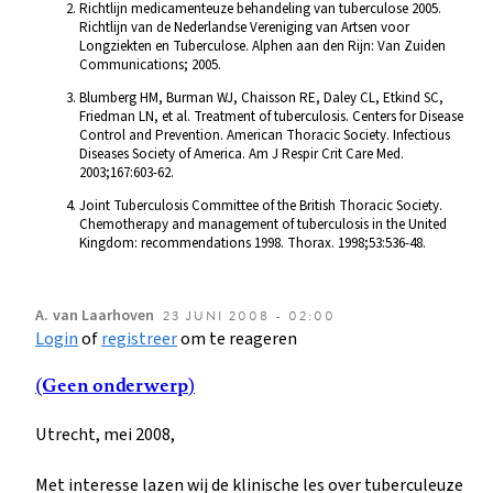
Richtlijn medicamenteuze behandeling van tuberculose 2005.
Richtlijn van de Nederlandse Vereniging van Artsen voor
Longziekten en Tuberculose. Alphen aan den Rijn: Van Zuiden
Communications; 2005.
Blumberg HM, Burman WJ, Chaisson RE, Daley CL, Etkind SC,
Friedman LN, et al. Treatment of tuberculosis. Centers for Disease
Control and Prevention. American Thoracic Society. Infectious
Diseases Society of America. Am J Respir Crit Care Med.
2003;167:603-62.
Joint Tuberculosis Committee of the British Thoracic Society.
Chemotherapy and management of tuberculosis in the United
Kingdom: recommendations 1998. Thorax. 1998;53:536-48.
A.
van Laarhoven
23 JUNI 2008 - 02:00
Login
of
registreer
om te reageren
(Geen onderwerp)
Utrecht, mei 2008,
Met interesse lazen wij de klinische les over tuberculeuze