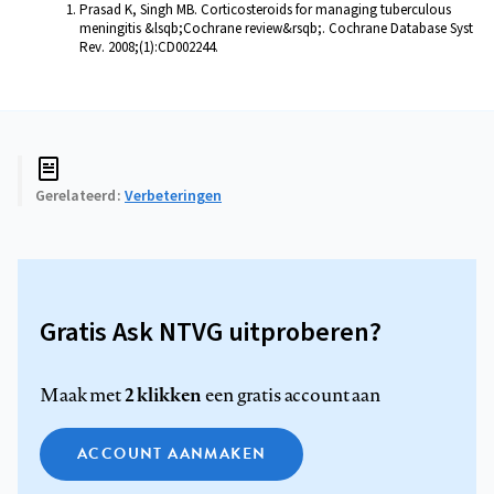
Prasad K, Singh MB. Corticosteroids for managing tuberculous
meningitis &lsqb;Cochrane review&rsqb;. Cochrane Database Syst
Rev. 2008;(1):CD002244.
Gerelateerd
Verbeteringen
Gratis Ask NTVG uitproberen?
2 klikken
Maak met
een gratis account aan
ACCOUNT AANMAKEN