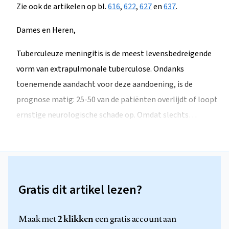
Zie ook de artikelen op bl.
616
,
622
,
627
en
637
.
Dames en Heren,
Tuberculeuze meningitis is de meest levensbedreigende
vorm van extrapulmonale tuberculose. Ondanks
toenemende aandacht voor deze aandoening, is de
prognose matig: 25-50 van de patiënten overlijdt of loopt
ernstige neurologische schade op. Omdat slechts…
Gratis dit artikel lezen?
2 klikken
Maak met
een gratis account aan