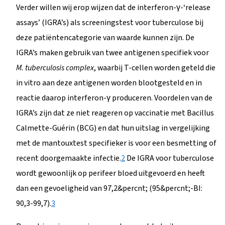
Verder willen wij erop wijzen dat de interferon-γ-‘release
assays’ (IGRA’s) als screeningstest voor tuberculose bij
deze patiëntencategorie van waarde kunnen zijn. De
IGRA’s maken gebruik van twee antigenen specifiek voor
M. tuberculosis complex
, waarbij T-cellen worden geteld die
in vitro aan deze antigenen worden blootgesteld en in
reactie daarop interferon-γ produceren. Voordelen van de
IGRA’s zijn dat ze niet reageren op vaccinatie met Bacillus
Calmette-Guérin (BCG) en dat hun uitslag in vergelijking
met de mantouxtest specifieker is voor een besmetting of
recent doorgemaakte infectie.
2
De IGRA voor tuberculose
wordt gewoonlijk op perifeer bloed uitgevoerd en heeft
dan een gevoeligheid van 97,2&percnt; (95&percnt;-BI:
90,3-99,7).
3