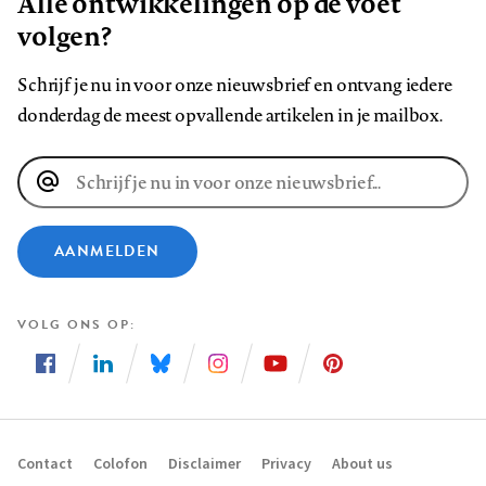
Alle ontwikkelingen op de voet
volgen?
Schrijf je nu in voor onze nieuwsbrief en ontvang iedere
donderdag de meest opvallende artikelen in je mailbox.
E-
mailadres
AANMELDEN
VOLG ONS OP
Volg
Volg
Volg
Volg
Volg
Volg
ons
ons
ons
ons
ons
ons
op
op
op
op
op
op
Contact
Colofon
Disclaimer
Privacy
About us