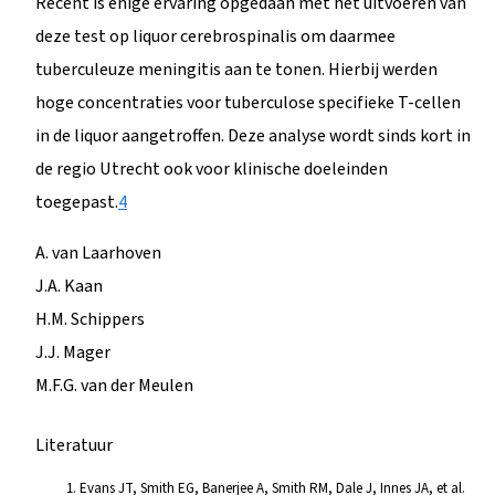
Recent is enige ervaring opgedaan met het uitvoeren van
deze test op liquor cerebrospinalis om daarmee
tuberculeuze meningitis aan te tonen. Hierbij werden
hoge concentraties voor tuberculose specifieke T-cellen
in de liquor aangetroffen. Deze analyse wordt sinds kort in
de regio Utrecht ook voor klinische doeleinden
toegepast.
4
A. van Laarhoven
J.A. Kaan
H.M. Schippers
J.J. Mager
M.F.G. van der Meulen
Literatuur
Evans JT, Smith EG, Banerjee A, Smith RM, Dale J, Innes JA, et al.