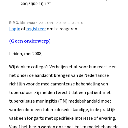
2003;52(RR-11):1-77.
R.P.G.
Molenaar
23 JUNI 2008 - 02:00
Login
of
registreer
om te reageren
(Geen onderwerp)
Leiden, mei 2008,
Wij danken collega’s Verheijen et al. voor hun reactie en
het onder de aandacht brengen van de Nederlandse
richtlijn voor de medicamenteuze behandeling van
tuberculose. Zij melden terecht dat een patiënt met
tuberculeuze meningitis (TM) medebehandeld moet
worden door een tuberculosedeskundige, in de praktijk
vaak een longarts met specifieke interesse of ervaring.
Vanaf het begin werden onze patiënten medebehandeld