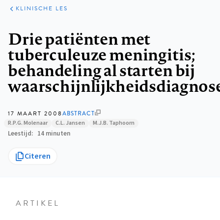
KLINISCHE
ARTIKELEN
PRAKTIJK
KLINISCHE LES
Kruimelpad
Drie patiënten met
tuberculeuze meningitis;
behandeling al starten bij
waarschijnlijkheidsdiagnos
17 MAART 2008
ABSTRACT
R.P.G. Molenaar
C.L. Jansen
M.J.B. Taphoorn
Leestijd
14 minuten
Citeren
ARTIKEL