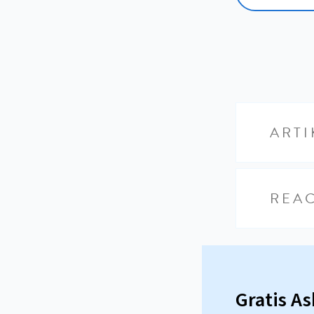
ARTI
REAC
Gratis A