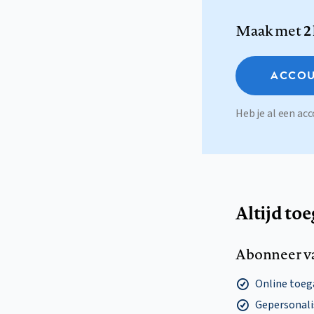
Maak met
2
ACCOU
Heb je al een a
Altijd to
Abonneer v
Online toega
Gepersonalis