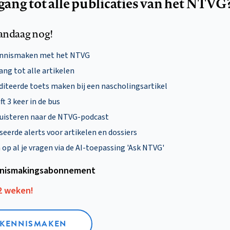
egang tot alle publicaties van het NTVG
andaag nog!
ennismaken met het NTVG
ng tot alle artikelen
diteerde toets maken bij een nascholingsartikel
ft 3 keer in de bus
uisteren naar de NTVG-podcast
eerde alerts voor artikelen en dossiers
p al je vragen via de AI-toepassing 'Ask NTVG'
nismakings­abonnement
12 weken!
L KENNISMAKEN