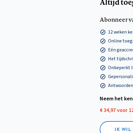
Altijd to
Abonneer v
12 weken k
Online toega
Eén geaccre
Het tijdschri
Onbeperkt l
Gepersonalis
Antwoorden o
Neem het ken
€ 34,97 voor 
IK WI