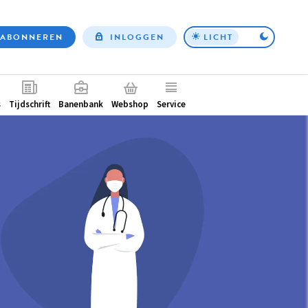
ABONNEREN
INLOGGEN
LICHT
Top
nav
ntair
s
Tijdschrift
Banenbank
Webshop
Service