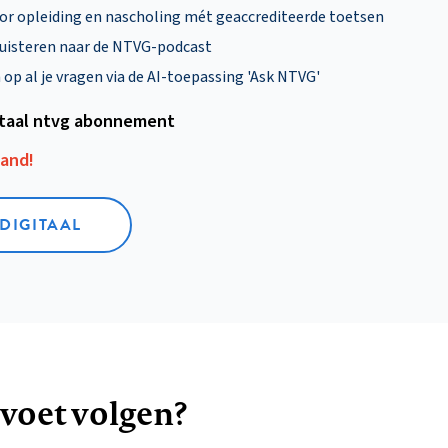
oor opleiding en nascholing mét geaccrediteerde toetsen
uisteren naar de NTVG-podcast
p al je vragen via de AI-toepassing 'Ask NTVG'
itaal ntvg abonnement
aand!
 DIGITAAL
 voet volgen?