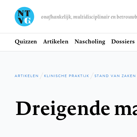
onafhankelijk, multidisciplinair en betrouw
Home
Quizzen
Artikelen
Nascholing
Dossiers
Hoofdnavigatie
ARTIKELEN
KLINISCHE PRAKTIJK
STAND VAN ZAKEN
Kruimelpad
Dreigende ma