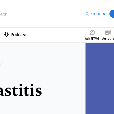
baar
ZOEKEN
Podcast
Compleme
Ask NTVG
Auteur
menu
stitis