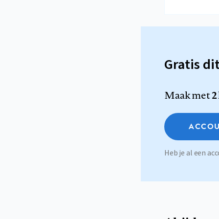
Gratis di
Maak met
2
ACCOU
Heb je al een a