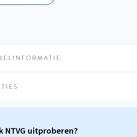
KELINFORMATIE
TIES
sk NTVG uitproberen?