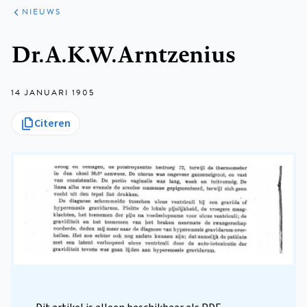
ARTIKELEN
HET
NIEUWS
KORT
Kruimelpad
Dr. A.K.W. Arntzenius
14 JANUARI 1905
Citeren