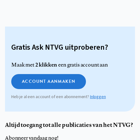
Gratis Ask NTVG uitproberen?
2 klikken
Maak met
een gratis account aan
ACCOUNT AANMAKEN
Heb je al een account of een abonnement?
Inloggen
Altijd toegang tot alle publicaties van het NTVG?
Abonneer vandaag nog!