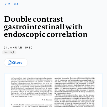
ARTIKELEN
VARIA
MEDIA
Kruimelpad
Double contrast
gastrointestinall with
endoscopic correlation
21 JANUARI 1980
Laufer, I.
Citeren