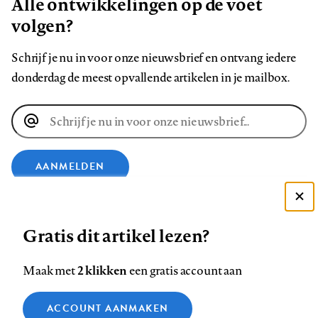
Alle ontwikkelingen op de voet
volgen?
Schrijf je nu in voor onze nieuwsbrief en ontvang iedere
donderdag de meest opvallende artikelen in je mailbox.
E-
mailadres
AANMELDEN
VOLG ONS OP
Deze site gebruikt cookies
Gratis dit artikel lezen?
Zie onze cookie policy
Volg
Volg
Volg
Volg
Volg
Volg
ACCEPTEER AANBEVOLEN INSTELLINGEN
2 klikken
Maak met
een gratis account aan
ons
ons
ons
ons
ons
ons
Functionele cookies
op
op
op
op
op
op
Contact
Colofon
Disclaimer
Privacy
About us
ACCOUNT AANMAKEN