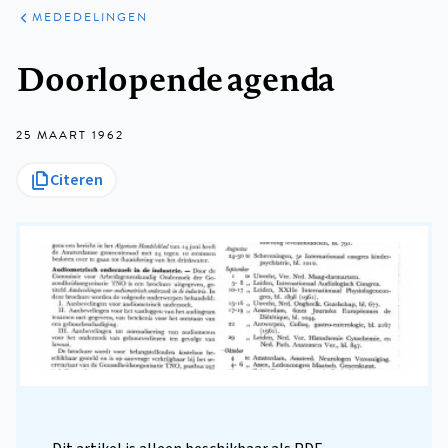
ARTIKELEN
VARIA
MEDEDELINGEN
Kruimelpad
Doorlopende agenda
25 MAART 1962
Citeren