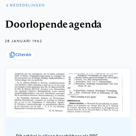
ARTIKELEN
VARIA
MEDEDELINGEN
Kruimelpad
Doorlopende agenda
28 JANUARI 1962
Citeren