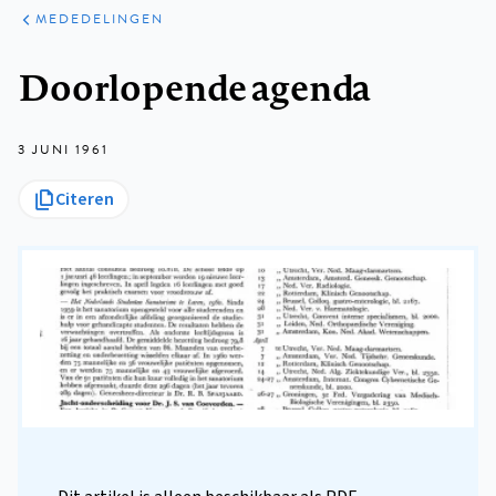
ARTIKELEN
VARIA
MEDEDELINGEN
Kruimelpad
Doorlopende agenda
3 JUNI 1961
Citeren