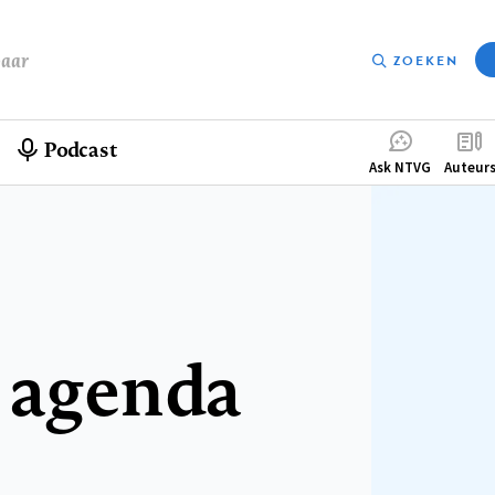
baar
ZOEKEN
Podcast
Compleme
Ask NTVG
Auteur
menu
 agenda