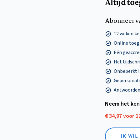
Altijd to
Abonneer v
12 weken k
Online toega
Eén geaccre
Het tijdschri
Onbeperkt l
Gepersonalis
Antwoorden o
Neem het ken
€ 34,97 voor 
IK WI