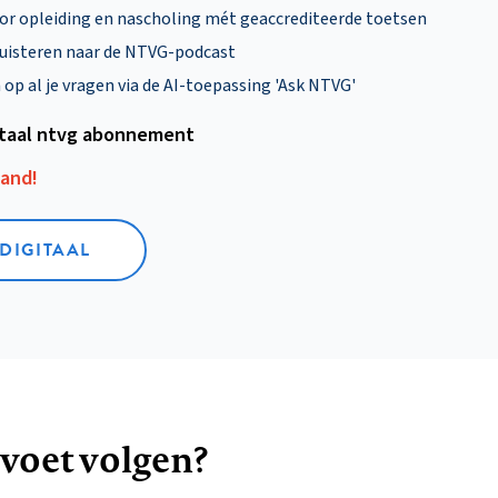
oor opleiding en nascholing mét geaccrediteerde toetsen
uisteren naar de NTVG-podcast
p al je vragen via de AI-toepassing 'Ask NTVG'
itaal ntvg abonnement
aand!
 DIGITAAL
 voet volgen?