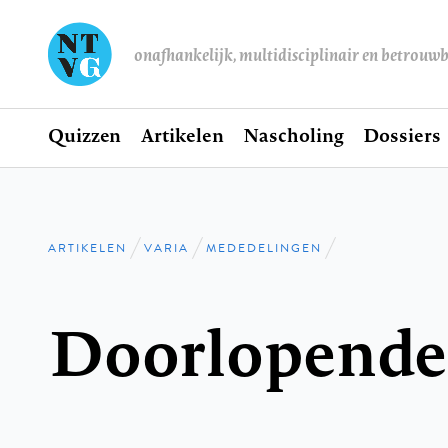
onafhankelijk, multidisciplinair en betrouw
Home
Quizzen
Artikelen
Nascholing
Dossiers
Hoofdnavigatie
ARTIKELEN
VARIA
MEDEDELINGEN
Kruimelpad
Doorlopende