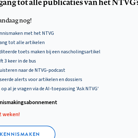
egang tot alle publicaties van het NTVG
andaag nog!
ennismaken met het NTVG
ng tot alle artikelen
diteerde toets maken bij een nascholingsartikel
ft 3 keer in de bus
uisteren naar de NTVG-podcast
eerde alerts voor artikelen en dossiers
p al je vragen via de AI-toepassing 'Ask NTVG'
nismakings­abonnement
12 weken!
L KENNISMAKEN