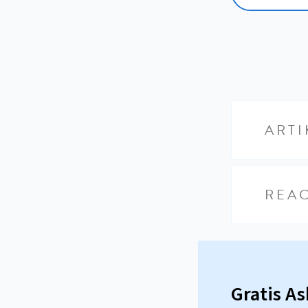
ARTI
REAC
Gratis A