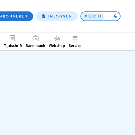
ABONNEREN
INLOGGEN
LICHT
Top
nav
ntair
s
Tijdschrift
Banenbank
Webshop
Service