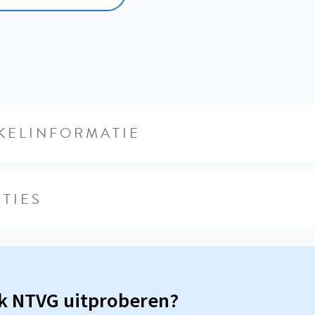
KELINFORMATIE
TIES
sk NTVG uitproberen?