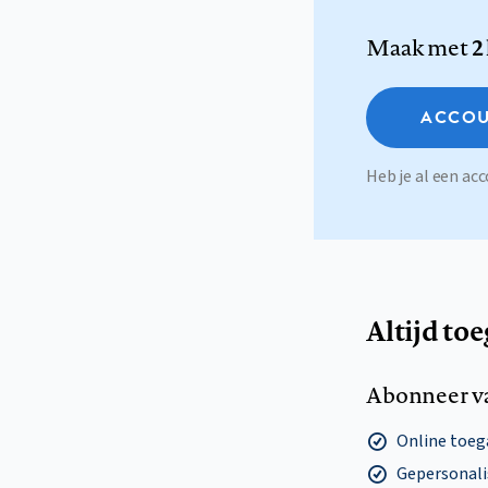
Maak met
2
ACCOU
Heb je al een a
Altijd to
Abonneer v
Online toega
Gepersonalis