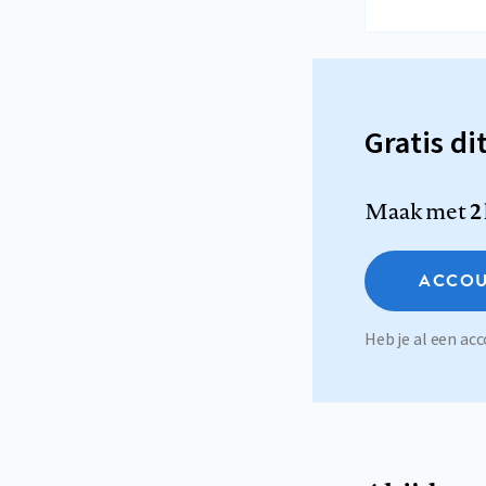
Gratis di
Maak met
2
ACCOU
Heb je al een a