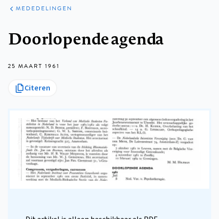
ARTIKELEN
VARIA
MEDEDELINGEN
Kruimelpad
Doorlopende agenda
25 MAART 1961
Citeren