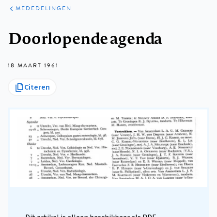
ARTIKELEN
VARIA
MEDEDELINGEN
Kruimelpad
Doorlopende agenda
18 MAART 1961
Citeren