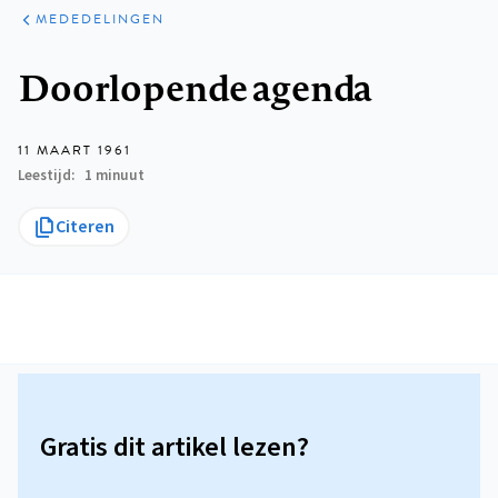
ARTIKELEN
VARIA
MEDEDELINGEN
Kruimelpad
Doorlopende agenda
11 MAART 1961
Leestijd
1 minuut
Citeren
Gratis dit artikel lezen?