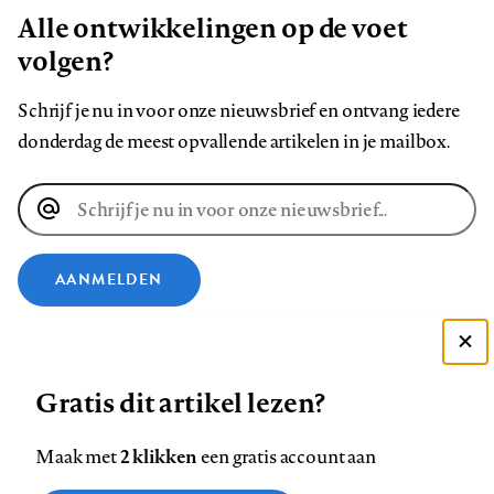
Alle ontwikkelingen op de voet
volgen?
Schrijf je nu in voor onze nieuwsbrief en ontvang iedere
donderdag de meest opvallende artikelen in je mailbox.
E-
mailadres
AANMELDEN
VOLG ONS OP
Deze site gebruikt cookies
Gratis dit artikel lezen?
Zie onze cookie policy
Volg
Volg
Volg
Volg
Volg
Volg
ACCEPTEER AANBEVOLEN INSTELLINGEN
2 klikken
ons
Maak met
ons
ons
een gratis account aan
ons
ons
ons
op
op
op
op
op
op