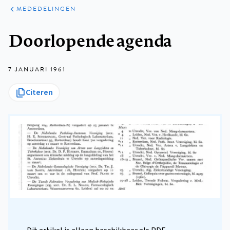
ARTIKELEN
VARIA
MEDEDELINGEN
Kruimelpad
Doorlopende agenda
7 JANUARI 1961
Citeren