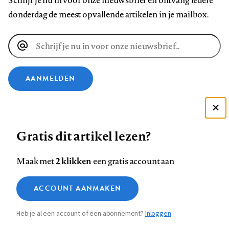
Schrijf je nu in voor onze nieuwsbrief en ontvang iedere
donderdag de meest opvallende artikelen in je mailbox.
E-
mailadres
AANMELDEN
VOLG ONS OP
Deze site gebruikt cookies
Gratis dit artikel lezen?
Zie onze cookie policy
Volg
Volg
Volg
Volg
Volg
Volg
ACCEPTEER AANBEVOLEN INSTELLINGEN
ons
ons
2 klikken
ons
ons
ons
ons
Maak met
een gratis account aan
op
op
op
op
op
op
Contact
Colofon
Disclaimer
Privacy
About us
Functionele cookies
Footer
ACCOUNT AANMAKEN
Facebook
LinkedIn
Bluesky
Instagram
YouTube
Pinterest
Medische vragen verdienen
Sluiten
Analytische cookies
betrouwbare antwoorden
navigation
Heb je al een account of een abonnement?
Inloggen
Marketing cookies
STEL ZE NU AAN ASK NTVG