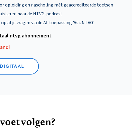
oor opleiding en nascholing mét geaccrediteerde toetsen
uisteren naar de NTVG-podcast
p al je vragen via de AI-toepassing 'Ask NTVG'
itaal ntvg abonnement
aand!
 DIGITAAL
 voet volgen?