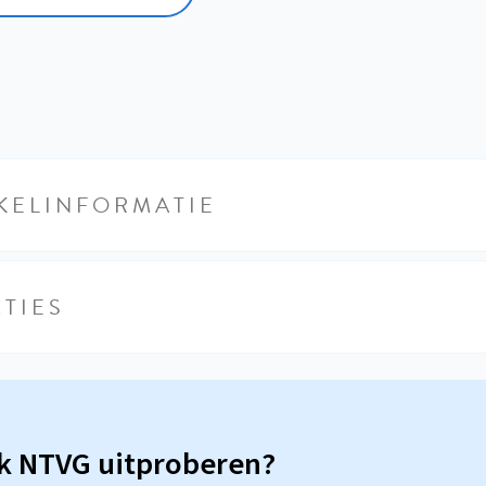
KELINFORMATIE
TIES
sk NTVG uitproberen?