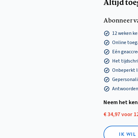
Altijd to
Abonneer v
12 weken k
Online toega
Eén geaccre
Het tijdschri
Onbeperkt l
Gepersonalis
Antwoorden o
Neem het ken
€ 34,97 voor 
IK WI