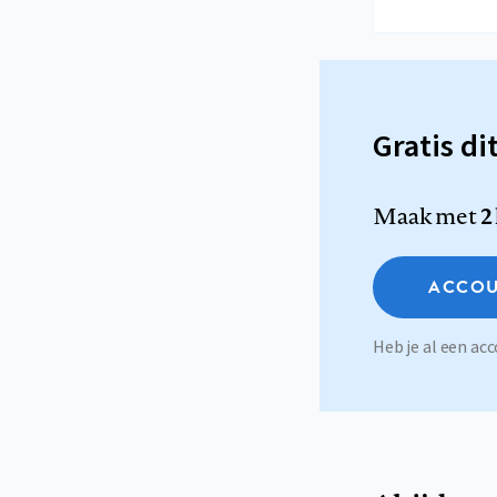
Gratis di
Maak met
2
ACCOU
Heb je al een a