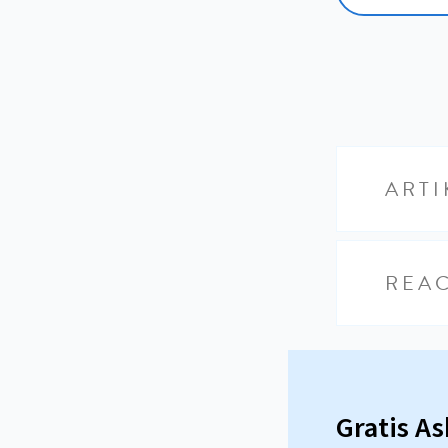
ARTI
REAC
Gratis A