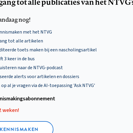
egang tot alle publicaties van het NTVG
andaag nog!
ennismaken met het NTVG
ng tot alle artikelen
diteerde toets maken bij een nascholingsartikel
ft 3 keer in de bus
uisteren naar de NTVG-podcast
eerde alerts voor artikelen en dossiers
p al je vragen via de AI-toepassing 'Ask NTVG'
nismakings­abonnement
12 weken!
L KENNISMAKEN