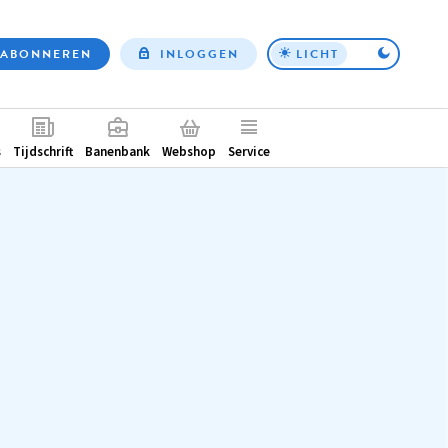
ABONNEREN
INLOGGEN
LICHT
Top
nav
ntair
s
Tijdschrift
Banenbank
Webshop
Service