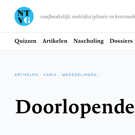
onafhankelijk, multidisciplinair en betrouw
Home
Quizzen
Artikelen
Nascholing
Dossiers
Hoofdnavigatie
ARTIKELEN
VARIA
MEDEDELINGEN
Kruimelpad
Doorlopende