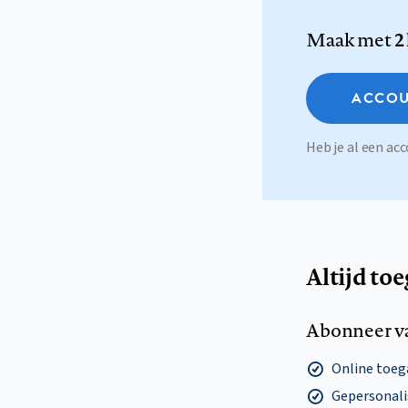
Maak met
2
ACCOU
Heb je al een a
Altijd to
Abonneer v
Online toega
Gepersonalis