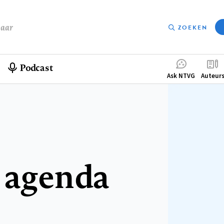
baar
ZOEKEN
Podcast
Compleme
Ask NTVG
Auteur
menu
 agenda