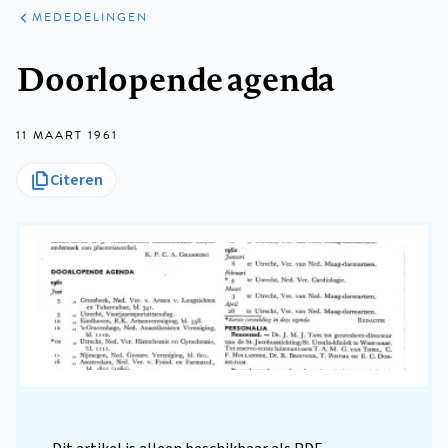
ARTIKELEN
VARIA
MEDEDELINGEN
Kruimelpad
Doorlopende agenda
11 MAART 1961
Citeren