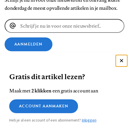
Schrijf je nu in voor onze nieuwsbrief en ontvang iedere
donderdag de meest opvallende artikelen in je mailbox.
E-
mailadres
AANMELDEN
VOLG ONS OP
Deze site gebruikt cookies
Gratis dit artikel lezen?
Zie onze cookie policy
Volg
Volg
Volg
Volg
Volg
Volg
ACCEPTEER AANBEVOLEN INSTELLINGEN
ons
ons
2 klikken
ons
ons
ons
ons
Maak met
een gratis account aan
op
op
op
op
op
op
Contact
Colofon
Disclaimer
Privacy
About us
Functionele cookies
Footer
ACCOUNT AANMAKEN
Facebook
LinkedIn
Bluesky
Instagram
YouTube
Pinterest
Medische vragen verdienen
Sluiten
Analytische cookies
betrouwbare antwoorden
navigation
Heb je al een account of een abonnement?
Inloggen
Marketing cookies
STEL ZE NU AAN ASK NTVG