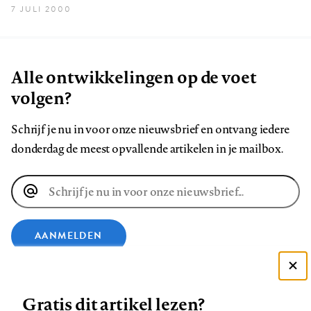
7 JULI 2000
Alle ontwikkelingen op de voet
volgen?
Schrijf je nu in voor onze nieuwsbrief en ontvang iedere
donderdag de meest opvallende artikelen in je mailbox.
E-
mailadres
AANMELDEN
VOLG ONS OP
Deze site gebruikt cookies
Gratis dit artikel lezen?
Zie onze cookie policy