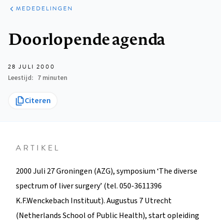
ARTIKELEN
VARIA
MEDEDELINGEN
Kruimelpad
Doorlopende agenda
28 JULI 2000
Leestijd
7 minuten
Citeren
ARTIKEL
2000 Juli 27 Groningen (AZG), symposium ‘The diverse
spectrum of liver surgery’ (tel. 050-3611396
K.F.Wenckebach Instituut). Augustus 7 Utrecht
(Netherlands School of Public Health), start opleiding