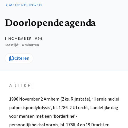
ARTIKELEN
VARIA
MEDEDELINGEN
Kruimelpad
Doorlopende agenda
3 NOVEMBER 1996
Leestijd
4 minuten
Citeren
ARTIKEL
1996 November 2 Arnhem (Zks. Rijnstate), ‘Hernia nuclei
pulposispondylolysis’, bl. 1786. 2 Utrecht, Landelijke dag
voor mensen met een ‘borderline’-
persoonlijkheidsstoornis, bl. 1786. 4 en 19 Drachten