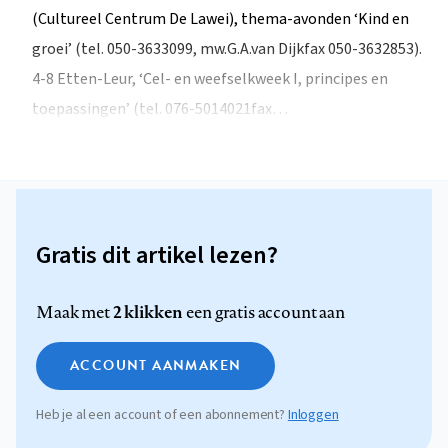
(Cultureel Centrum De Lawei), thema-avonden ‘Kind en
groei’ (tel. 050-3633099, mw.G.A.van Dijkfax 050-3632853).
4-8 Etten-Leur, ‘Cel- en weefselkweek I, principes en
toepassingen’ (tel. 076-5014021fax…
Gratis dit artikel lezen?
2 klikken
Maak met
een gratis account aan
ACCOUNT AANMAKEN
Heb je al een account of een abonnement?
Inloggen