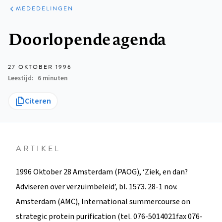
ARTIKELEN
VARIA
MEDEDELINGEN
Kruimelpad
Doorlopende agenda
27 OKTOBER 1996
Leestijd
6 minuten
Citeren
ARTIKEL
1996 Oktober 28 Amsterdam (PAOG), ‘Ziek, en dan?
Adviseren over verzuimbeleid’, bl. 1573. 28-1 nov.
Amsterdam (AMC), International summercourse on
strategic protein purification (tel. 076-5014021fax 076-