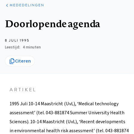
ARTIKELEN
VARIA
MEDEDELINGEN
Kruimelpad
Doorlopende agenda
8 JULI 1995
Leestijd
4 minuten
Citeren
ARTIKEL
1995 Juli 10-14 Maastricht (UvL), ‘Medical technology
assessment’ (tel. 043-881874 Summer University Health
Sciences). 10-14 Maastricht (UvL), ‘Recent developments
in environmental health risk assessment’ (tel. 043-881874